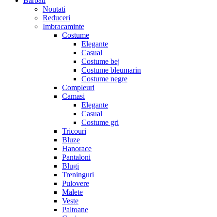
Barbati
Noutati
Reduceri
Imbracaminte
Costume
Elegante
Casual
Costume bej
Costume bleumarin
Costume negre
Compleuri
Camasi
Elegante
Casual
Costume gri
Tricouri
Bluze
Hanorace
Pantaloni
Blugi
Treninguri
Pulovere
Malete
Veste
Paltoane