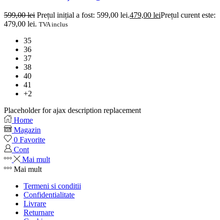
599,00
lei
Prețul inițial a fost: 599,00 lei.
479,00
lei
Prețul curent este:
479,00 lei.
TVA inclus
35
36
37
38
40
41
+2
Placeholder for ajax description replacement
Home
Magazin
0
Favorite
Cont
Mai mult
Mai mult
Termeni si conditii
Confidentialitate
Livrare
Returnare