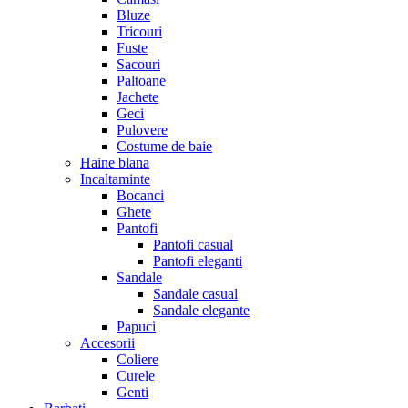
Bluze
Tricouri
Fuste
Sacouri
Paltoane
Jachete
Geci
Pulovere
Costume de baie
Haine blana
Incaltaminte
Bocanci
Ghete
Pantofi
Pantofi casual
Pantofi eleganti
Sandale
Sandale casual
Sandale elegante
Papuci
Accesorii
Coliere
Curele
Genti