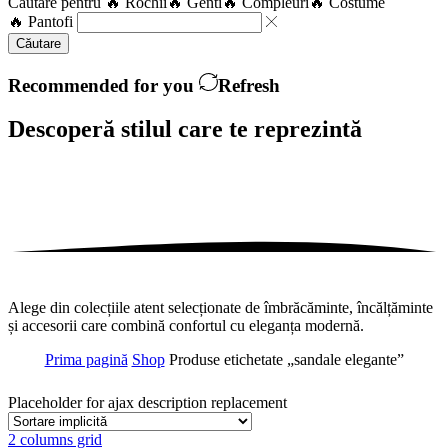
Căutare pentru
🔥 Rochii
🔥 Genti
🔥 Compleuri
🔥 Costume
🔥 Pantofi
Căutare
Recommended for you
Refresh
Descoperă stilul care te
reprezintă
Alege din colecțiile atent selecționate de îmbrăcăminte, încălțăminte
și accesorii care combină confortul cu eleganța modernă.
Prima pagină
Shop
Produse etichetate „sandale elegante”
Placeholder for ajax description replacement
2 columns grid