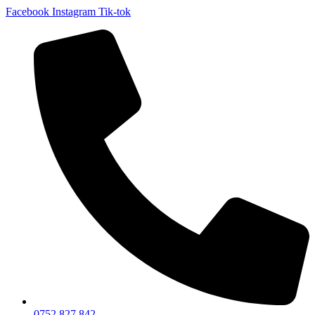
Facebook
Instagram
Tik-tok
0752 827 842