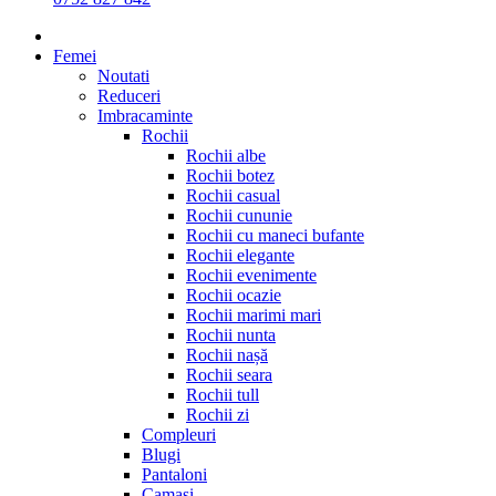
Femei
Noutati
Reduceri
Imbracaminte
Rochii
Rochii albe
Rochii botez
Rochii casual
Rochii cununie
Rochii cu maneci bufante
Rochii elegante
Rochii evenimente
Rochii ocazie
Rochii marimi mari
Rochii nunta
Rochii nașă
Rochii seara
Rochii tull
Rochii zi
Compleuri
Blugi
Pantaloni
Camasi