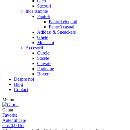
Geci
Sacouri
Incaltaminte
Pantofi
Pantofi eleganti
Pantofi casual
Adidasi & Sneackers
Ghete
Mocasini
Accesorii
Curele
Sosete
Cravate
Papioane
Boxeri
Despre noi
Blog
Contact
Meniu
Cauta
Favorite
Autentificare
Cos
0,00
lei