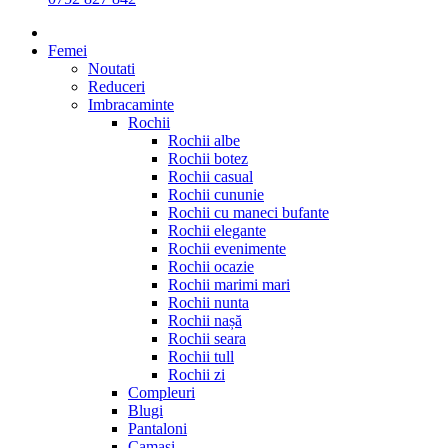
Femei
Noutati
Reduceri
Imbracaminte
Rochii
Rochii albe
Rochii botez
Rochii casual
Rochii cununie
Rochii cu maneci bufante
Rochii elegante
Rochii evenimente
Rochii ocazie
Rochii marimi mari
Rochii nunta
Rochii nașă
Rochii seara
Rochii tull
Rochii zi
Compleuri
Blugi
Pantaloni
Camasi