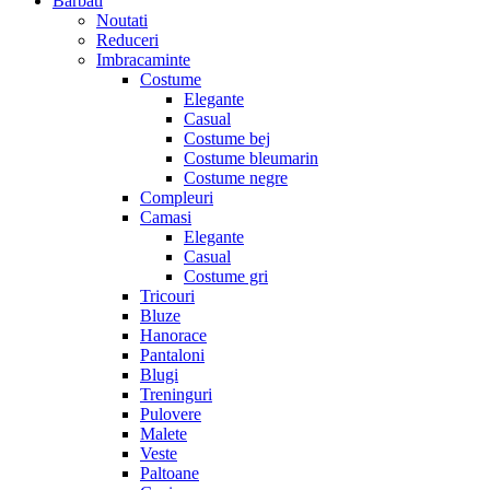
Barbati
Noutati
Reduceri
Imbracaminte
Costume
Elegante
Casual
Costume bej
Costume bleumarin
Costume negre
Compleuri
Camasi
Elegante
Casual
Costume gri
Tricouri
Bluze
Hanorace
Pantaloni
Blugi
Treninguri
Pulovere
Malete
Veste
Paltoane