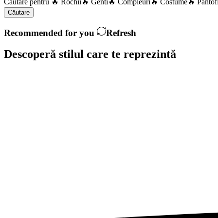
Căutare pentru
🔥 Rochii
🔥 Genti
🔥 Compleuri
🔥 Costume
🔥 Pantof
Căutare
Recommended for you
Refresh
Descoperă stilul care te
reprezintă