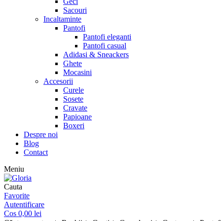
Geci
Sacouri
Incaltaminte
Pantofi
Pantofi eleganti
Pantofi casual
Adidasi & Sneackers
Ghete
Mocasini
Accesorii
Curele
Sosete
Cravate
Papioane
Boxeri
Despre noi
Blog
Contact
Meniu
Cauta
Favorite
Autentificare
Cos
0,00
lei