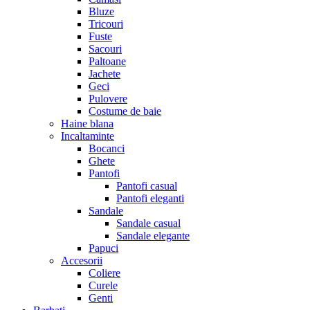
Bluze
Tricouri
Fuste
Sacouri
Paltoane
Jachete
Geci
Pulovere
Costume de baie
Haine blana
Incaltaminte
Bocanci
Ghete
Pantofi
Pantofi casual
Pantofi eleganti
Sandale
Sandale casual
Sandale elegante
Papuci
Accesorii
Coliere
Curele
Genti