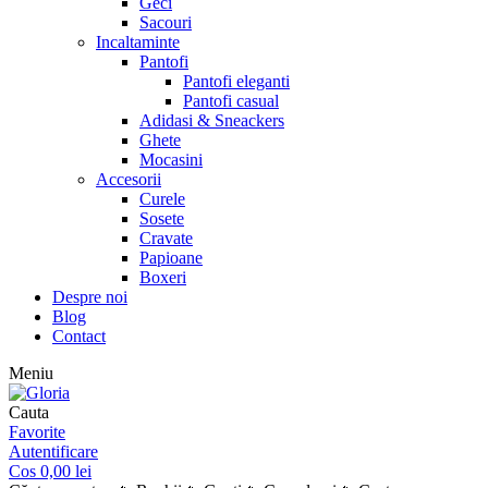
Geci
Sacouri
Incaltaminte
Pantofi
Pantofi eleganti
Pantofi casual
Adidasi & Sneackers
Ghete
Mocasini
Accesorii
Curele
Sosete
Cravate
Papioane
Boxeri
Despre noi
Blog
Contact
Meniu
Cauta
Favorite
Autentificare
Cos
0,00
lei