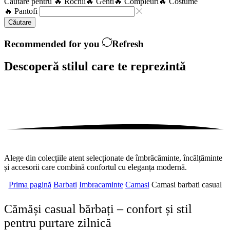
Căutare pentru
🔥 Rochii
🔥 Genti
🔥 Compleuri
🔥 Costume
🔥 Pantofi
Căutare
Recommended for you
Refresh
Descoperă stilul care te
reprezintă
Alege din colecțiile atent selecționate de îmbrăcăminte, încălțăminte
și accesorii care combină confortul cu eleganța modernă.
Prima pagină
Barbati
Imbracaminte
Camasi
Camasi barbati casual
Cămăși casual bărbați – confort și stil
pentru purtare zilnică