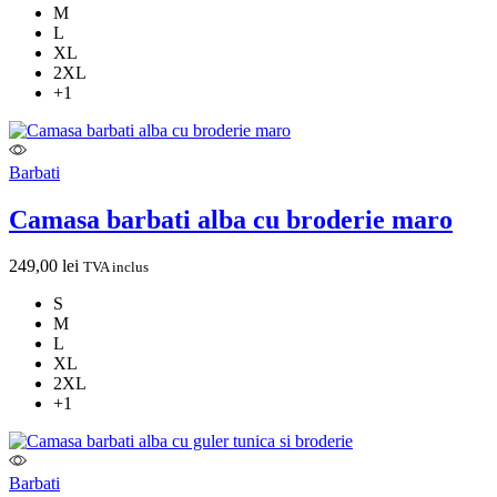
M
L
XL
2XL
+1
Barbati
Camasa barbati alba cu broderie maro
249,00
lei
TVA inclus
S
M
L
XL
2XL
+1
Barbati