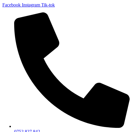
Facebook
Instagram
Tik-tok
0752 827 842