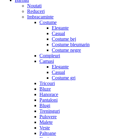
Barbati
Noutati
Reduceri
Imbracaminte
Costume
Elegante
Casual
Costume bej
Costume bleumarin
Costume negre
Compleuri
Camasi
Elegante
Casual
Costume gri
Tricouri
Bluze
Hanorace
Pantaloni
Blugi
Treninguri
Pulovere
Malete
Veste
Paltoane