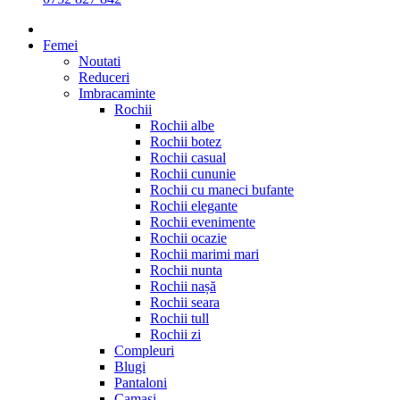
Femei
Noutati
Reduceri
Imbracaminte
Rochii
Rochii albe
Rochii botez
Rochii casual
Rochii cununie
Rochii cu maneci bufante
Rochii elegante
Rochii evenimente
Rochii ocazie
Rochii marimi mari
Rochii nunta
Rochii nașă
Rochii seara
Rochii tull
Rochii zi
Compleuri
Blugi
Pantaloni
Camasi