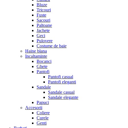
Bluze
Tricouri
Fuste
Sacouri
Paltoane
Jachete
Geci
Pulovere
Costume de baie
Haine blana
Incaltaminte
Bocanci
Ghete
Pantofi
Pantofi casual
Pantofi eleganti
Sandale
Sandale casual
Sandale elegante
Papuci
Accesorii
Coliere
Curele
Genti