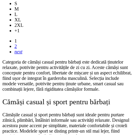
S
M
L
XL
2XL
+1
1
2
next
Categoria de cămăși casual pentru bărbați este dedicată ținutelor
relaxate, potrivite pentru activitățile de zi cu zi. Aceste cămăși sunt
concepute pentru confort, libertate de mișcare și un aspect echilibrat,
fiind ușor de integrat în garderoba masculină.
Selecția include
modele versatile, potrivite pentru ținute urbane, smart casual sau
combinații lejere, fără rigiditatea cămășilor formale.
Cămăși casual și sport pentru bărbați
Cămășile casual și sport pentru bărbați sunt ideale pentru purtare
zilnică, plimbări, întâlniri informale sau activități relaxate. Designul
acestora pune accent pe simplitate, materiale confortabile și croieli
practice.
Modelele sport se disting printr-un stil mai lejer, fiind