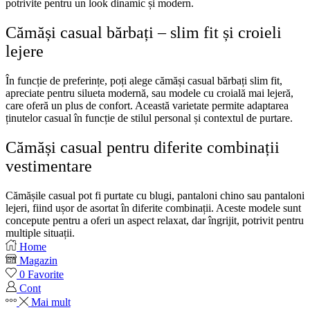
potrivite pentru un look dinamic și modern.
Cămăși casual bărbați – slim fit și croieli
lejere
În funcție de preferințe, poți alege cămăși casual bărbați slim fit,
apreciate pentru silueta modernă, sau modele cu croială mai lejeră,
care oferă un plus de confort.
Această varietate permite adaptarea
ținutelor casual în funcție de stilul personal și contextul de purtare.
Cămăși casual pentru diferite combinații
vestimentare
Cămășile casual pot fi purtate cu blugi, pantaloni chino sau pantaloni
lejeri, fiind ușor de asortat în diferite combinații. Aceste modele sunt
concepute pentru a oferi un aspect relaxat, dar îngrijit, potrivit pentru
multiple situații.
Home
Magazin
0
Favorite
Cont
Mai mult