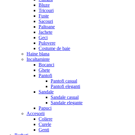
Bluze
Tricouri
Fuste
Sacouri
Paltoane
Jachete
Geci
Pulovere
Costume de baie
Haine blana
Incaltaminte
Bocanci
Ghete
Pantofi
Pantofi casual
Pantofi eleganti
Sandale
Sandale casual
Sandale elegante
Papuci
Accesorii
Coliere
Curele
Genti