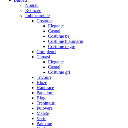
Barbati
Noutati
Reduceri
Imbracaminte
Costume
Elegante
Casual
Costume bej
Costume bleumarin
Costume negre
Compleuri
Camasi
Elegante
Casual
Costume gri
Tricouri
Bluze
Hanorace
Pantaloni
Blugi
Treninguri
Pulovere
Malete
Veste
Paltoane