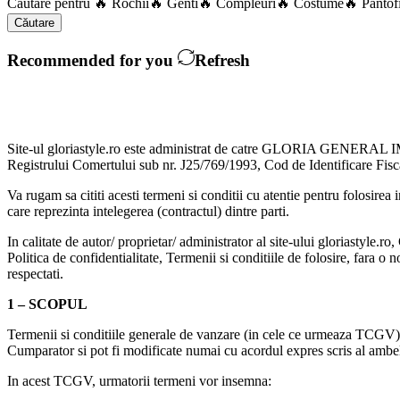
Căutare pentru
🔥 Rochii
🔥 Genti
🔥 Compleuri
🔥 Costume
🔥 Pantof
Căutare
Recommended for you
Refresh
Site-ul gloriastyle.ro este administrat de catre GLORIA GENERAL IM
Registrului Comertului sub nr. J25/769/1993, Cod de Identificare Fi
Va rugam sa cititi acesti termeni si conditii cu atentie pentru folosirea i
care reprezinta intelegerea (contractul) dintre parti.
In calitate de autor/ proprietar/ administrator al site-ului gloria
Politica de confidentialitate, Termenii si conditiile de folosire, fara o n
respectati.
1 – SCOPUL
Termenii si conditiile generale de vanzare (in cele ce urmeaza TCG
Cumparator si pot fi modificate numai cu acordul expres scris al ambel
In acest TCGV, urmatorii termeni vor insemna: