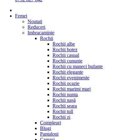
Femei
Noutati
Reduceri
Imbracaminte
Rochii
Rochii albe
Rochii botez
Rochii casual
Rochii cununie
Rochii cu maneci bufante
Rochii elegante
Rochii evenimente
Rochii ocazie
Rochii marimi mari
Rochii nunta
Rochii nașă
Rochii seara
Rochii tull
Rochii zi
Compleuri
Blugi
Pantaloni
Camasi