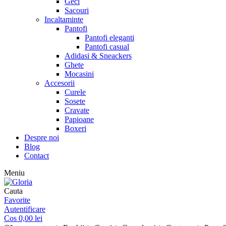
Geci
Sacouri
Incaltaminte
Pantofi
Pantofi eleganti
Pantofi casual
Adidasi & Sneackers
Ghete
Mocasini
Accesorii
Curele
Sosete
Cravate
Papioane
Boxeri
Despre noi
Blog
Contact
Meniu
Cauta
Favorite
Autentificare
Cos
0,00
lei