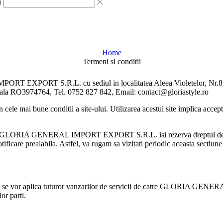
i
Home
Termeni si conditii
PORT EXPORT S.R.L. cu sediul in localitatea Aleea Violetelor, Nr.8, M
scala RO3974764, Tel. 0752 827 842, Email: contact@gloriastyle.ro
n cele mai bune conditii a site-ului. Utilizarea acestui site implica accept
style.ro, GLORIA GENERAL IMPORT EXPORT S.R.L. isi rezerva dreptul de a
otificare prealabila. Astfel, va rugam sa vizitati periodic aceasta sectiune 
V) se vor aplica tuturor vanzarilor de servicii de catre GLORIA GEN
or parti.