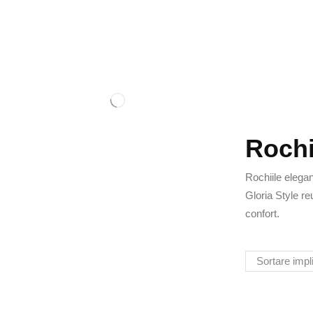
Rochi
Rochiile elegan
Gloria Style re
confort.