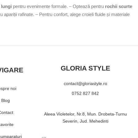
 lungi
pentru evenimente formale.
– Optează pentru
rochii scurte
 apariții rafinate.
– Pentru confort, alege croieli fluide și materiale
GLORIA STYLE
VIGARE
contact@gloriastyle.ro
spre noi
0752 827 842
Blog
Contact
Aleea Violetelor, Nr.8, Mun. Drobeta-Turnu
Severin, Jud. Mehedinti
avorite
cumparaturi