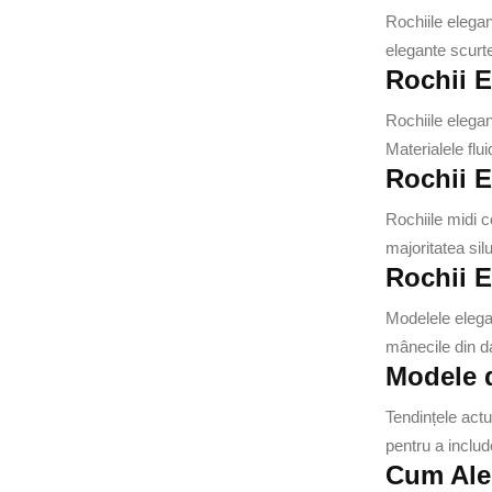
Rochiile elegan
elegante scurt
Rochii E
Rochiile elegan
Materialele flu
Rochii E
Rochiile midi 
majoritatea silu
Rochii E
Modelele elegan
mânecile din da
Modele d
Tendințele actu
pentru a includ
Cum Aleg