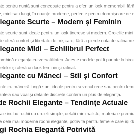
te pentru nuntă sunt concepute pentru a oferi un look memorabil, fără
e, midi sau lungi, în nuanțe moderne, perfecte pentru domnișoare de o
legante Scurte – Modern și Feminin
te scurte sunt ideale pentru un look tineresc și modern. Croielile mini
ide oferă confort și libertate de mișcare, fără a pierde nota de rafiname
legante Midi – Echilibrul Perfect
combină eleganța cu versatilitatea. Aceste modele pot fi purtate la b
etelor și oferă un look feminin și rafinat.
legante cu Mâneci – Stil și Confort
te cu mânecă lungă sunt ideale pentru sezonul rece sau pentru femeile c
ntelă sau voal și detaliile discrete conferă un plus de eleganță.
e Rochii Elegante – Tendințe Actuale
ale includ rochii cu croieli simple, detalii minimaliste, materiale prem
e cele mai moderne rochii elegante, potrivite pentru femeile care își d
i Rochia Elegantă Potrivită