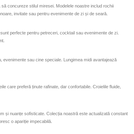
 să concureze stilul miresei. Modelele noastre includ rochii
noare, invitate sau pentru evenimente de zi și de seară.
 sunt perfecte pentru petreceri, cocktail sau evenimente de zi.
nt.
irou, evenimente sau cine speciale. Lungimea midi avantajează
are preferă ținute rafinate, dar confortabile. Croielile fluide,
ium și nuanțe sofisticate. Colecția noastră este actualizată constant
oresc o apariție impecabilă.