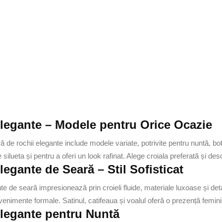
legante – Modele pentru Orice Ocazie
ă de rochii elegante include modele variate, potrivite pentru nuntă, bo
 silueta și pentru a oferi un look rafinat. Alege croiala preferată și de
legante de Seară – Stil Sofisticat
te de seară impresionează prin croieli fluide, materiale luxoase și detal
venimente formale. Satinul, catifeaua și voalul oferă o prezență femin
legante pentru Nuntă