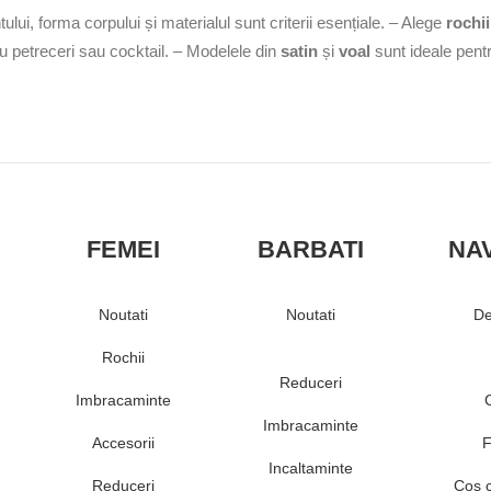
lui, forma corpului și materialul sunt criterii esențiale.
– Alege
rochii
u petreceri sau cocktail.
– Modelele din
satin
și
voal
sunt ideale pentru
FEMEI
BARBATI
NA
Noutati
Noutati
De
Rochii
Reduceri
Imbracaminte
Imbracaminte
Accesorii
F
Incaltaminte
Reduceri
Cos 