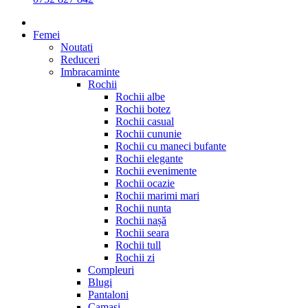
Femei
Noutati
Reduceri
Imbracaminte
Rochii
Rochii albe
Rochii botez
Rochii casual
Rochii cununie
Rochii cu maneci bufante
Rochii elegante
Rochii evenimente
Rochii ocazie
Rochii marimi mari
Rochii nunta
Rochii nașă
Rochii seara
Rochii tull
Rochii zi
Compleuri
Blugi
Pantaloni
Camasi