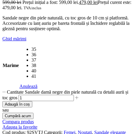
599,00
lei
Prețul inițial a fost: 599,00 lei.
479,00
lei
Prețul curent este:
479,00 lei.
TVA inclus
Sandale negre din piele naturală, cu toc gros de 10 cm și platformă.
Accesorizate cu lanț auriu pe bareta frontală și închidere reglabilă la
gleznă pentru susținere optimă.
Ghid mărimi
35
36
37
Marime
38
40
41
Anulează
Cantitate Sandale damă negre din piele naturală cu detalii aurii și
toc gros
Adaugă în coș
sau
Cumpără acum
Compara produs
Adauga la favorite
Cod produs:
92SVTJ
Categorii:
Femei
,
Noutati
,
Sandale elegante