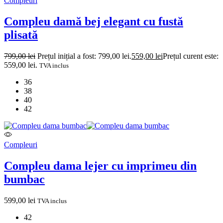
Compleuri
Compleu damă bej elegant cu fustă
plisată
799,00
lei
Prețul inițial a fost: 799,00 lei.
559,00
lei
Prețul curent este:
559,00 lei.
TVA inclus
36
38
40
42
Compleuri
Compleu dama lejer cu imprimeu din
bumbac
599,00
lei
TVA inclus
42