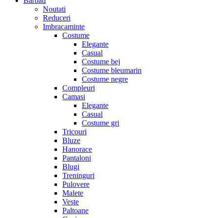
Barbati
Noutati
Reduceri
Imbracaminte
Costume
Elegante
Casual
Costume bej
Costume bleumarin
Costume negre
Compleuri
Camasi
Elegante
Casual
Costume gri
Tricouri
Bluze
Hanorace
Pantaloni
Blugi
Treninguri
Pulovere
Malete
Veste
Paltoane