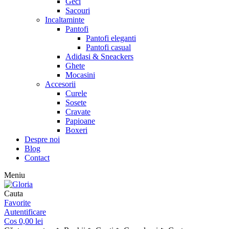
Geci
Sacouri
Incaltaminte
Pantofi
Pantofi eleganti
Pantofi casual
Adidasi & Sneackers
Ghete
Mocasini
Accesorii
Curele
Sosete
Cravate
Papioane
Boxeri
Despre noi
Blog
Contact
Meniu
Cauta
Favorite
Autentificare
Cos
0,00
lei