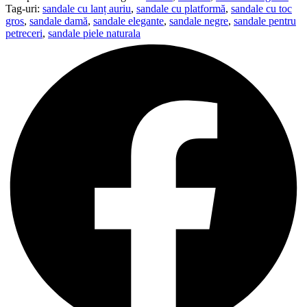
Tag-uri:
sandale cu lanț auriu
,
sandale cu platformă
,
sandale cu toc
gros
,
sandale damă
,
sandale elegante
,
sandale negre
,
sandale pentru
petreceri
,
sandale piele naturala