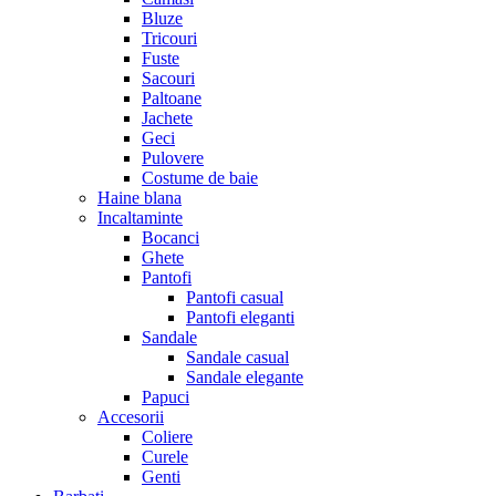
Bluze
Tricouri
Fuste
Sacouri
Paltoane
Jachete
Geci
Pulovere
Costume de baie
Haine blana
Incaltaminte
Bocanci
Ghete
Pantofi
Pantofi casual
Pantofi eleganti
Sandale
Sandale casual
Sandale elegante
Papuci
Accesorii
Coliere
Curele
Genti