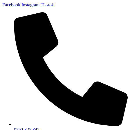
Facebook
Instagram
Tik-tok
0752 827 842