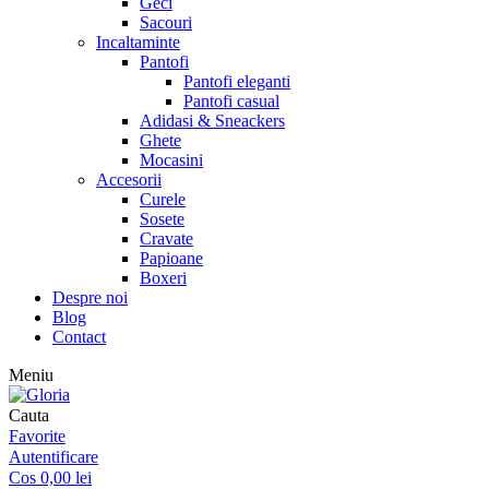
Geci
Sacouri
Incaltaminte
Pantofi
Pantofi eleganti
Pantofi casual
Adidasi & Sneackers
Ghete
Mocasini
Accesorii
Curele
Sosete
Cravate
Papioane
Boxeri
Despre noi
Blog
Contact
Meniu
Cauta
Favorite
Autentificare
Cos
0,00
lei