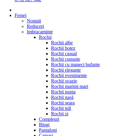
Femei
Noutati
Reduceri
Imbracaminte
Rochii
Rochii albe
Rochii botez
Rochii casual
Rochii cununie
Rochii cu maneci bufante
Rochii elegante
Rochii evenimente
Rochii ocazie
Rochii marimi mari
Rochii nunta
Rochii nașă
Rochii seara
Rochii tull
Rochii zi
Compleuri
Blugi
Pantaloni
Camasi