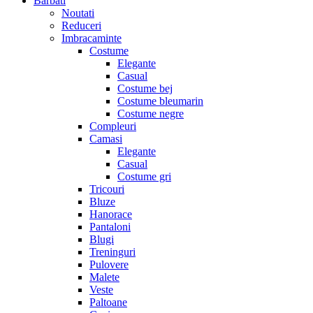
Barbati
Noutati
Reduceri
Imbracaminte
Costume
Elegante
Casual
Costume bej
Costume bleumarin
Costume negre
Compleuri
Camasi
Elegante
Casual
Costume gri
Tricouri
Bluze
Hanorace
Pantaloni
Blugi
Treninguri
Pulovere
Malete
Veste
Paltoane