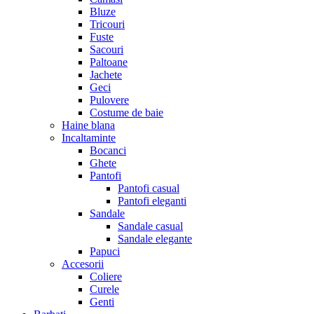
Bluze
Tricouri
Fuste
Sacouri
Paltoane
Jachete
Geci
Pulovere
Costume de baie
Haine blana
Incaltaminte
Bocanci
Ghete
Pantofi
Pantofi casual
Pantofi eleganti
Sandale
Sandale casual
Sandale elegante
Papuci
Accesorii
Coliere
Curele
Genti