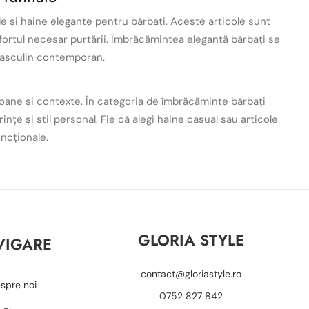
e și haine elegante pentru bărbați. Aceste articole sunt
ortul necesar purtării.
Îmbrăcămintea elegantă bărbați se
i masculin contemporan.
oane și contexte. În categoria de îmbrăcăminte bărbați
ințe și stil personal.
Fie că alegi haine casual sau articole
uncționale.
GLORIA STYLE
VIGARE
contact@gloriastyle.ro
spre noi
0752 827 842