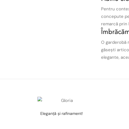
Pentru contex
concepute pen
remarcă prin l
Îmbrăcămi
O garderobă m
găsești artico
elegante, acea
Eleganţă şi rafinament!