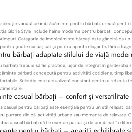
 selecție variată de îmbrăcăminte pentru bărbați, creată pentru a
cția Gloria Style include haine moderne pentru bărbați, concepute
otimpuri.
Categoria de îmbrăcăminte bărbați este gândită ca un 
 pentru ținute casual, cât și pentru apariții elegante, fără a frag
tru bărbați adaptate stilului de viață moder
 bărbați trebuie să fie practice, ușor de integrat în garderoba z
căminte bărbați concepută pentru activități cotidiene, timp liber
ortabile.
Selecția este actualizată constant pentru a reflecta ten
stimentare.
nte casual bărbați – confort și versatilitate
 casual pentru bărbați este esențială pentru un stil relaxat, dar
tru purtare zilnică, activități urbane sau momente de relaxare.
C
ea casual bărbați să fie ușor de purtat și de combinat în diferit
gante pentru bărbați – apariții echilibrate și