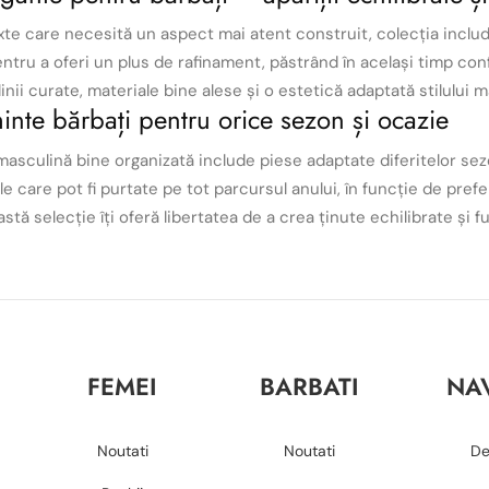
te care necesită un aspect mai atent construit, colecția includ
tru a oferi un plus de rafinament, păstrând în același timp conf
inii curate, materiale bine alese și o estetică adaptată stilulu
nte bărbați pentru orice sezon și ocazie
asculină bine organizată include piese adaptate diferitelor sez
le care pot fi purtate pe tot parcursul anului, în funcție de prefer
stă selecție îți oferă libertatea de a crea ținute echilibrate și f
FEMEI
BARBATI
NA
Noutati
Noutati
De