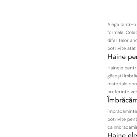
Alege dintr-o
formale. Cole
diferitelor an
potrivite atât
Haine pen
Hainele pentru
găsești îmbră
materiale conf
preferințe ve
Îmbrăcămi
Îmbrăcămintea
potrivite pen
ca îmbrăcămint
Haine ele