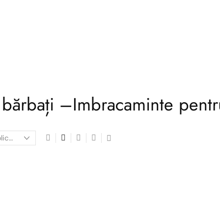
bărbați –Imbracaminte pentru 