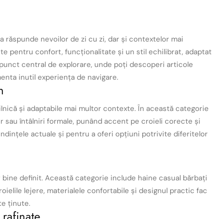
 răspunde nevoilor de zi cu zi, dar și contextelor mai
 pentru confort, funcționalitate și un stil echilibrat, adaptat
punct central de explorare, unde poți descoperi articole
menta inutil experiența de navigare.
n
ilnică și adaptabile mai multor contexte. În această categorie
 sau întâlniri formale, punând accent pe croieli corecte și
dințele actuale și pentru a oferi opțiuni potrivite diferitelor
 bine definit. Această categorie include haine casual bărbați
roielile lejere, materialele confortabile și designul practic fac
e ținute.
 rafinate