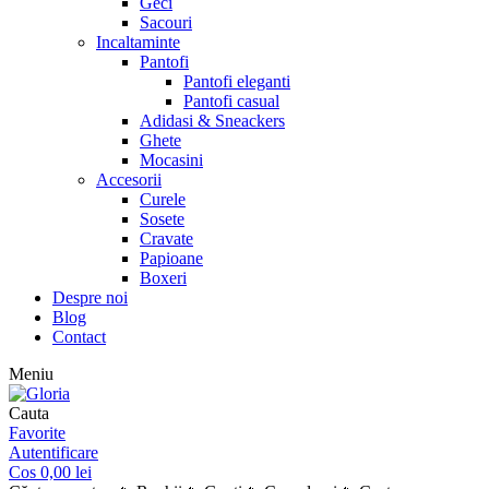
Geci
Sacouri
Incaltaminte
Pantofi
Pantofi eleganti
Pantofi casual
Adidasi & Sneackers
Ghete
Mocasini
Accesorii
Curele
Sosete
Cravate
Papioane
Boxeri
Despre noi
Blog
Contact
Meniu
Cauta
Favorite
Autentificare
Cos
0,00
lei