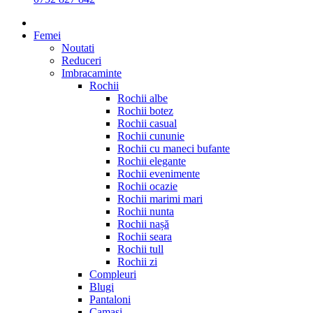
Femei
Noutati
Reduceri
Imbracaminte
Rochii
Rochii albe
Rochii botez
Rochii casual
Rochii cununie
Rochii cu maneci bufante
Rochii elegante
Rochii evenimente
Rochii ocazie
Rochii marimi mari
Rochii nunta
Rochii nașă
Rochii seara
Rochii tull
Rochii zi
Compleuri
Blugi
Pantaloni
Camasi