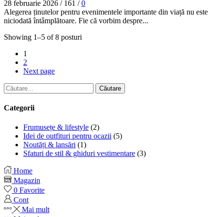
28 februarie 2026
/
161
/
0
Alegerea ținutelor pentru evenimentele importante din viață nu este
niciodată întâmplătoare. Fie că vorbim despre...
Showing 1–5 of 8 posturi
1
2
Next page
Căutare
Categorii
Frumusețe & lifestyle
(2)
Idei de outfituri pentru ocazii
(5)
Noutăți & lansări
(1)
Sfaturi de stil & ghiduri vestimentare
(3)
Home
Magazin
0
Favorite
Cont
Mai mult