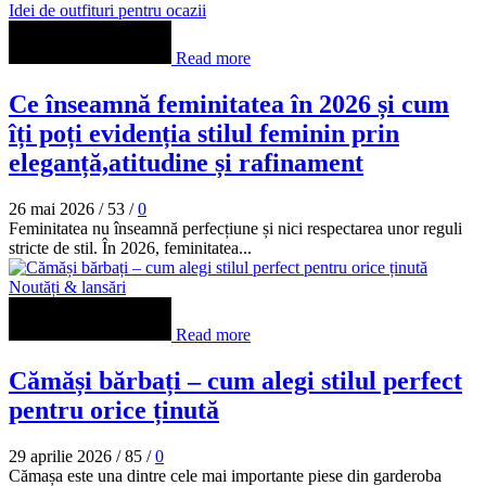
Idei de outfituri pentru ocazii
Read more
Ce înseamnă feminitatea în 2026 și cum
îți poți evidenția stilul feminin prin
eleganță,atitudine și rafinament
26 mai 2026
/
53
/
0
Feminitatea nu înseamnă perfecțiune și nici respectarea unor reguli
stricte de stil. În 2026, feminitatea...
Noutăți & lansări
Read more
Cămăși bărbați – cum alegi stilul perfect
pentru orice ținută
29 aprilie 2026
/
85
/
0
Cămașa este una dintre cele mai importante piese din garderoba