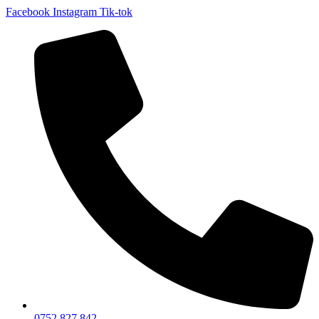
Facebook
Instagram
Tik-tok
0752 827 842