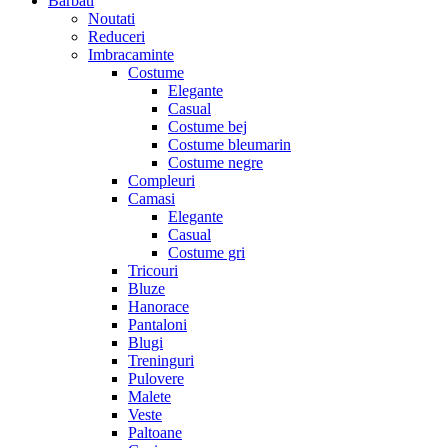
Barbati
Noutati
Reduceri
Imbracaminte
Costume
Elegante
Casual
Costume bej
Costume bleumarin
Costume negre
Compleuri
Camasi
Elegante
Casual
Costume gri
Tricouri
Bluze
Hanorace
Pantaloni
Blugi
Treninguri
Pulovere
Malete
Veste
Paltoane