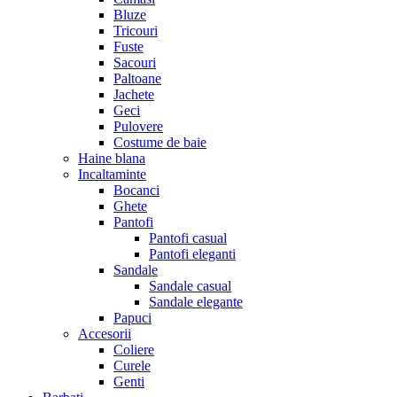
Bluze
Tricouri
Fuste
Sacouri
Paltoane
Jachete
Geci
Pulovere
Costume de baie
Haine blana
Incaltaminte
Bocanci
Ghete
Pantofi
Pantofi casual
Pantofi eleganti
Sandale
Sandale casual
Sandale elegante
Papuci
Accesorii
Coliere
Curele
Genti