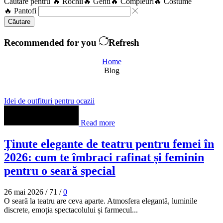
Căutare pentru
🔥 Rochii
🔥 Genti
🔥 Compleuri
🔥 Costume
🔥 Pantofi
Căutare
Recommended for you
Refresh
Home
Blog
Idei de outfituri pentru ocazii
Read more
Ținute elegante de teatru pentru femei în
2026: cum te îmbraci rafinat și feminin
pentru o seară special
26 mai 2026
/
71
/
0
O seară la teatru are ceva aparte. Atmosfera elegantă, luminile
discrete, emoția spectacolului și farmecul...