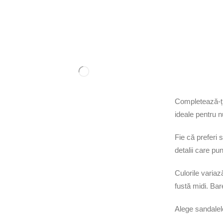
Completează-ți
ideale pentru n
Fie că preferi 
detalii care pun
Culorile variaz
fustă midi. Bare
Alege sandalele