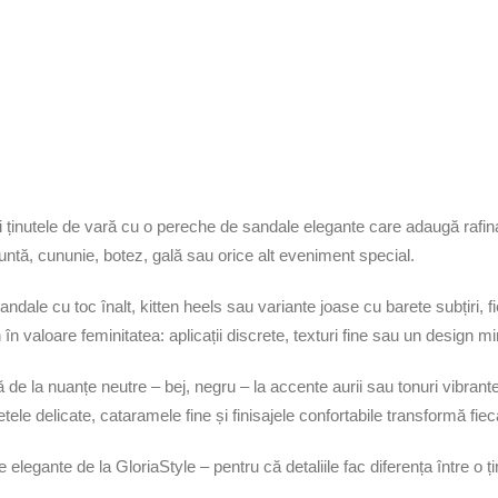
 ținutele de vară cu o pereche de sandale elegante care adaugă rafina
untă, cununie, botez, gală sau orice alt eveniment special.
sandale cu toc înalt, kitten heels sau variante joase cu barete subțiri, f
 în valoare feminitatea: aplicații discrete, texturi fine sau un design mi
ă de la nuanțe neutre – bej, negru – la accente aurii sau tonuri vibra
tele delicate, cataramele fine și finisajele confortabile transformă fieca
 elegante de la GloriaStyle – pentru că detaliile fac diferența între o