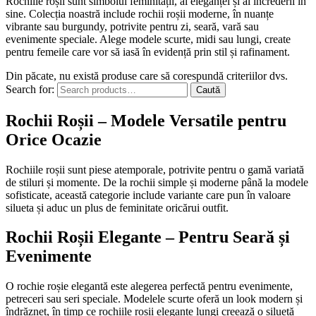
Rochiile roșii sunt simbolul feminității, al eleganței și al încrederii în
sine. Colecția noastră include rochii roșii moderne, în nuanțe
vibrante sau burgundy, potrivite pentru zi, seară, vară sau
evenimente speciale. Alege modele scurte, midi sau lungi, create
pentru femeile care vor să iasă în evidență prin stil și rafinament.
Din păcate, nu există produse care să corespundă criteriilor dvs.
Search for:
Caută
Rochii Roșii – Modele Versatile pentru
Orice Ocazie
Rochiile roșii sunt piese atemporale, potrivite pentru o gamă variată
de stiluri și momente. De la rochii simple și moderne până la modele
sofisticate, această categorie include variante care pun în valoare
silueta și aduc un plus de feminitate oricărui outfit.
Rochii Roșii Elegante – Pentru Seară și
Evenimente
O rochie roșie elegantă este alegerea perfectă pentru evenimente,
petreceri sau seri speciale. Modelele scurte oferă un look modern și
îndrăzneț, în timp ce rochiile roșii elegante lungi creează o siluetă