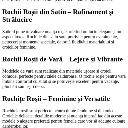
Rochii Roșii din Satin – Rafinament și
Strălucire
Satinul pune în valoare nuanța roșie, oferind un luciu elegant și un
aspect luxos. Rochiile din satin sunt potrivite pentru evenimente,
petreceri și momente speciale, datorită fluidității materialului și
croielilor feminine.
Rochii Roșii de Vară – Lejere și Vibrante
Modelele de vară sunt realizate din materiale ușoare și croieli
comode, perfecte pentru zilele călduroase. O rochie roșie pentru vară
îmbină confortul cu stilul și se potrivește excelent pentru vacanțe,
plimbări sau ieșiri de zi.
Rochițe Roșii – Feminine și Versatile
Rochițele roșii sunt perfecte pentru ținute feminine și dinamice.
Croielile delicate, detaliile moderne și nuanța intensă fac din aceste
modele o alegere preferată pentru femeile care vor să adauge culoare
garderobei lor.