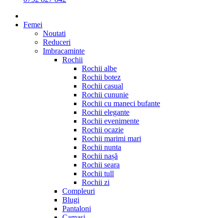
Femei
Noutati
Reduceri
Imbracaminte
Rochii
Rochii albe
Rochii botez
Rochii casual
Rochii cununie
Rochii cu maneci bufante
Rochii elegante
Rochii evenimente
Rochii ocazie
Rochii marimi mari
Rochii nunta
Rochii nașă
Rochii seara
Rochii tull
Rochii zi
Compleuri
Blugi
Pantaloni
Camasi