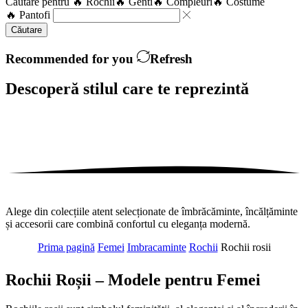
Căutare pentru
🔥 Rochii
🔥 Genti
🔥 Compleuri
🔥 Costume
🔥 Pantofi
Căutare
Recommended for you
Refresh
Descoperă stilul care te
reprezintă
Alege din colecțiile atent selecționate de îmbrăcăminte, încălțăminte
și accesorii care combină confortul cu eleganța modernă.
Prima pagină
Femei
Imbracaminte
Rochii
Rochii rosii
Rochii Roșii – Modele pentru Femei