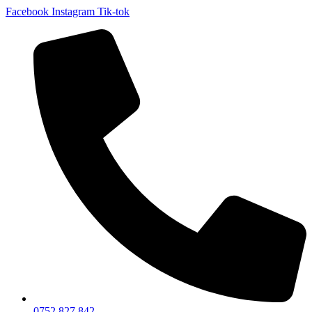
Facebook
Instagram
Tik-tok
0752 827 842