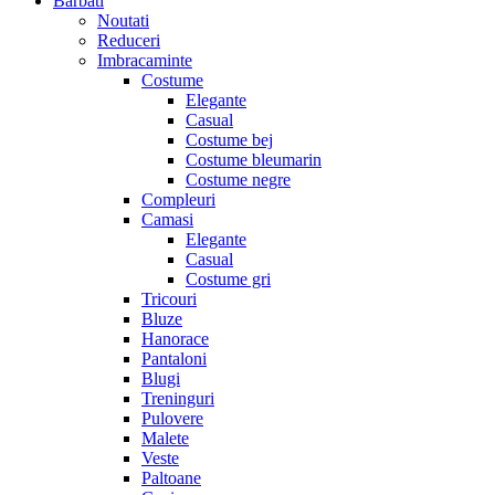
Barbati
Noutati
Reduceri
Imbracaminte
Costume
Elegante
Casual
Costume bej
Costume bleumarin
Costume negre
Compleuri
Camasi
Elegante
Casual
Costume gri
Tricouri
Bluze
Hanorace
Pantaloni
Blugi
Treninguri
Pulovere
Malete
Veste
Paltoane