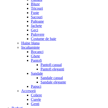
Bluze
Tricouri
Fuste
Sacouri
Paltoane
Jachete
Geci
Pulovere
Costume de baie
Haine blana
Incaltaminte
Bocanci
Ghete
Pantofi
Pantofi casual
Pantofi eleganti
Sandale
Sandale casual
Sandale elegante
Papuci
Accesorii
Coliere
Curele
Genti