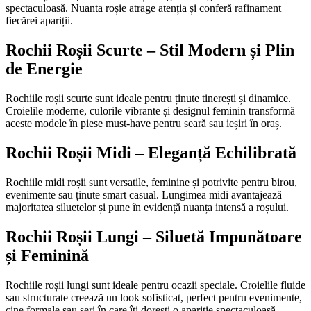
spectaculoasă. Nuanta roșie atrage atenția și conferă rafinament
fiecărei apariții.
Rochii Roșii Scurte – Stil Modern și Plin
de Energie
Rochiile roșii scurte sunt ideale pentru ținute tinerești și dinamice.
Croielile moderne, culorile vibrante și designul feminin transformă
aceste modele în piese must-have pentru seară sau ieșiri în oraș.
Rochii Roșii Midi – Eleganță Echilibrată
Rochiile midi roșii sunt versatile, feminine și potrivite pentru birou,
evenimente sau ținute smart casual. Lungimea midi avantajează
majoritatea siluetelor și pune în evidență nuanța intensă a roșului.
Rochii Roșii Lungi – Siluetă Impunătoare
și Feminină
Rochiile roșii lungi sunt ideale pentru ocazii speciale. Croielile fluide
sau structurate creează un look sofisticat, perfect pentru evenimente,
cine formale sau seri în care îți dorești o apariție spectaculoasă.