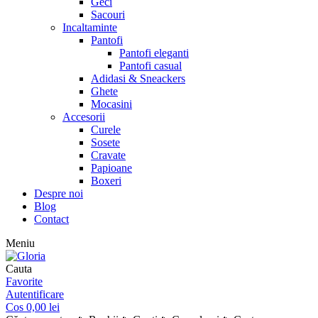
Geci
Sacouri
Incaltaminte
Pantofi
Pantofi eleganti
Pantofi casual
Adidasi & Sneackers
Ghete
Mocasini
Accesorii
Curele
Sosete
Cravate
Papioane
Boxeri
Despre noi
Blog
Contact
Meniu
Cauta
Favorite
Autentificare
Cos
0,00
lei