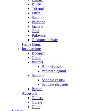
Bluze
Tricouri
Fuste
Sacouri
Paltoane
Jachete
Geci
Pulovere
Costume de baie
Haine blana
Incaltaminte
Bocanci
Ghete
Pantofi
Pantofi casual
Pantofi eleganti
Sandale
Sandale casual
Sandale elegante
Papuci
Accesorii
Coliere
Curele
Genti