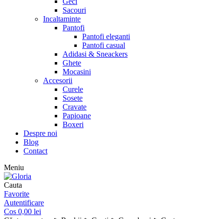
Geci
Sacouri
Incaltaminte
Pantofi
Pantofi eleganti
Pantofi casual
Adidasi & Sneackers
Ghete
Mocasini
Accesorii
Curele
Sosete
Cravate
Papioane
Boxeri
Despre noi
Blog
Contact
Meniu
Cauta
Favorite
Autentificare
Cos
0,00
lei