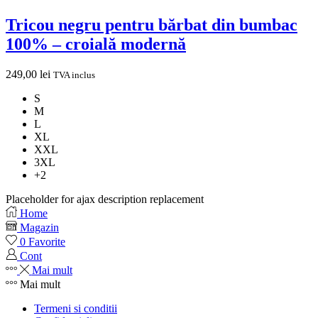
Tricou negru pentru bărbat din bumbac
100% – croială modernă
249,00
lei
TVA inclus
S
M
L
XL
XXL
3XL
+2
Placeholder for ajax description replacement
Home
Magazin
0
Favorite
Cont
Mai mult
Mai mult
Termeni si conditii