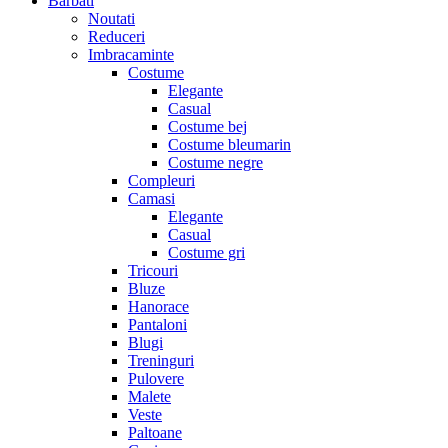
Barbati
Noutati
Reduceri
Imbracaminte
Costume
Elegante
Casual
Costume bej
Costume bleumarin
Costume negre
Compleuri
Camasi
Elegante
Casual
Costume gri
Tricouri
Bluze
Hanorace
Pantaloni
Blugi
Treninguri
Pulovere
Malete
Veste
Paltoane