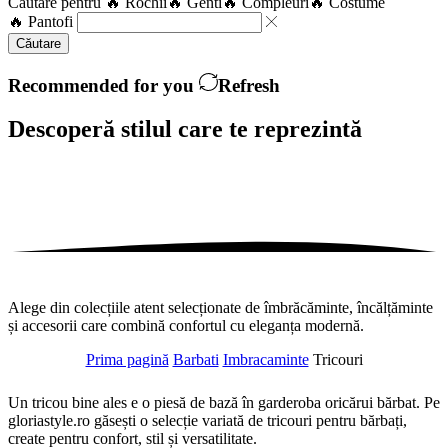
Căutare pentru
🔥 Rochii
🔥 Genti
🔥 Compleuri
🔥 Costume
🔥 Pantofi
Căutare
Recommended for you
Refresh
Descoperă stilul care te
reprezintă
Alege din colecțiile atent selecționate de îmbrăcăminte, încălțăminte
și accesorii care combină confortul cu eleganța modernă.
Prima pagină
Barbati
Imbracaminte
Tricouri
Un tricou bine ales e o piesă de bază în garderoba oricărui bărbat. Pe
gloriastyle.ro găsești o selecție variată de tricouri pentru bărbați,
create pentru confort, stil și versatilitate.