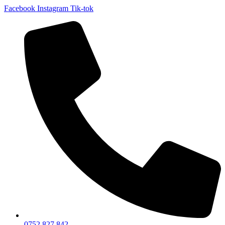
Facebook
Instagram
Tik-tok
0752 827 842