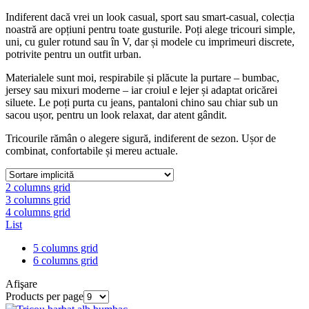
Indiferent dacă vrei un look casual, sport sau smart-casual, colecția
noastră are opțiuni pentru toate gusturile. Poți alege tricouri simple,
uni, cu guler rotund sau în V, dar și modele cu imprimeuri discrete,
potrivite pentru un outfit urban.
Materialele sunt moi, respirabile și plăcute la purtare – bumbac,
jersey sau mixuri moderne – iar croiul e lejer și adaptat oricărei
siluete. Le poți purta cu jeans, pantaloni chino sau chiar sub un
sacou ușor, pentru un look relaxat, dar atent gândit.
Tricourile rămân o alegere sigură, indiferent de sezon. Ușor de
combinat, confortabile și mereu actuale.
2 columns grid
3 columns grid
4 columns grid
List
5 columns grid
6 columns grid
Afişare
Products per page