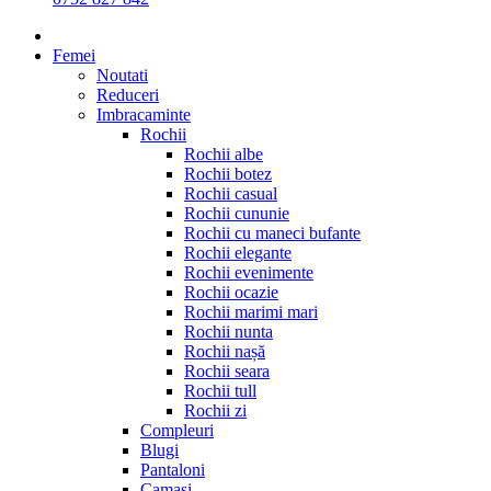
Femei
Noutati
Reduceri
Imbracaminte
Rochii
Rochii albe
Rochii botez
Rochii casual
Rochii cununie
Rochii cu maneci bufante
Rochii elegante
Rochii evenimente
Rochii ocazie
Rochii marimi mari
Rochii nunta
Rochii nașă
Rochii seara
Rochii tull
Rochii zi
Compleuri
Blugi
Pantaloni
Camasi