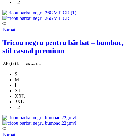
+2
Barbati
Tricou negru pentru bărbat – bumbac,
stil casual premium
249,00
lei
TVA inclus
S
M
L
XL
XXL
3XL
+2
Barbati