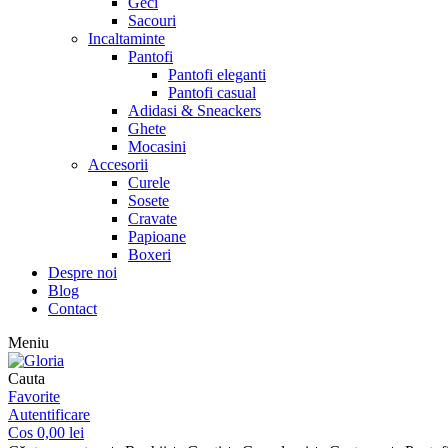
Geci
Sacouri
Incaltaminte
Pantofi
Pantofi eleganti
Pantofi casual
Adidasi & Sneackers
Ghete
Mocasini
Accesorii
Curele
Sosete
Cravate
Papioane
Boxeri
Despre noi
Blog
Contact
Meniu
Cauta
Favorite
Autentificare
Cos
0,00
lei