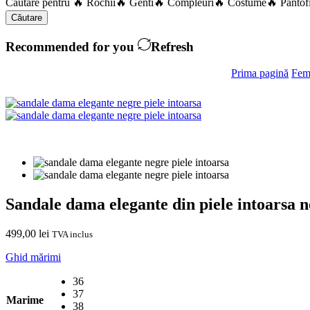
Căutare pentru
🔥 Rochii
🔥 Genti
🔥 Compleuri
🔥 Costume
🔥 Pantof
Căutare
Recommended for you
Refresh
Prima pagină
Fem
Sandale dama elegante din piele intoarsa 
499,00
lei
TVA inclus
Ghid mărimi
36
37
Marime
38