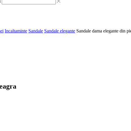
i
ei
Incaltaminte
Sandale
Sandale elegante
Sandale dama elegante din pie
neagra