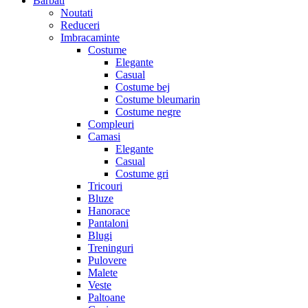
Barbati
Noutati
Reduceri
Imbracaminte
Costume
Elegante
Casual
Costume bej
Costume bleumarin
Costume negre
Compleuri
Camasi
Elegante
Casual
Costume gri
Tricouri
Bluze
Hanorace
Pantaloni
Blugi
Treninguri
Pulovere
Malete
Veste
Paltoane