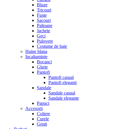
Bluze
Tricouri
Fuste
Sacouri
Paltoane
Jachete
Geci
Pulovere
Costume de baie
Haine blana
Incaltaminte
Bocanci
Ghete
Pantofi
Pantofi casual
Pantofi eleganti
Sandale
Sandale casual
Sandale elegante
Papuci
Accesorii
Coliere
Curele
Genti