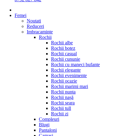
Femei
Noutati
Reduceri
Imbracaminte
Rochii
Rochii albe
Rochii botez
Rochii casual
Rochii cununie
Rochii cu maneci bufante
Rochii elegante
Rochii evenimente
Rochii ocazie
Rochii marimi mari
Rochii nunta
Rochii nașă
Rochii seara
Rochii tull
Rochii zi
Compleuri
Blugi
Pantaloni
Camasi