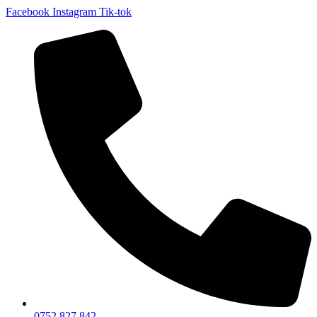
Facebook
Instagram
Tik-tok
0752 827 842