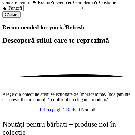
Căutare pentru
🔥 Rochii
🔥 Genti
🔥 Compleuri
🔥 Costume
🔥 Pantofi
Căutare
Recommended for you
Refresh
Descoperă stilul care te
reprezintă
Alege din colecțiile atent selecționate de îmbrăcăminte, încălțăminte
și accesorii care combină confortul cu eleganța modernă.
Prima pagină
Barbati
Noutati
Noutăți pentru bărbați – produse noi în
colecție