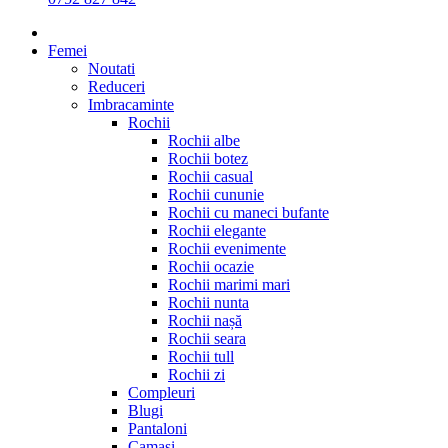
Femei
Noutati
Reduceri
Imbracaminte
Rochii
Rochii albe
Rochii botez
Rochii casual
Rochii cununie
Rochii cu maneci bufante
Rochii elegante
Rochii evenimente
Rochii ocazie
Rochii marimi mari
Rochii nunta
Rochii nașă
Rochii seara
Rochii tull
Rochii zi
Compleuri
Blugi
Pantaloni
Camasi