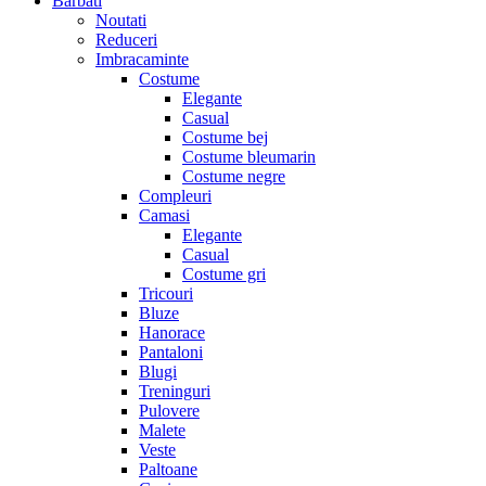
Barbati
Noutati
Reduceri
Imbracaminte
Costume
Elegante
Casual
Costume bej
Costume bleumarin
Costume negre
Compleuri
Camasi
Elegante
Casual
Costume gri
Tricouri
Bluze
Hanorace
Pantaloni
Blugi
Treninguri
Pulovere
Malete
Veste
Paltoane