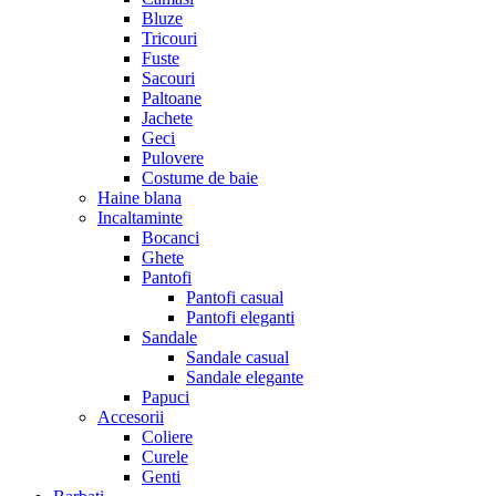
Bluze
Tricouri
Fuste
Sacouri
Paltoane
Jachete
Geci
Pulovere
Costume de baie
Haine blana
Incaltaminte
Bocanci
Ghete
Pantofi
Pantofi casual
Pantofi eleganti
Sandale
Sandale casual
Sandale elegante
Papuci
Accesorii
Coliere
Curele
Genti