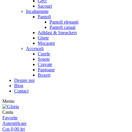
Geci
Sacouri
Incaltaminte
Pantofi
Pantofi eleganti
Pantofi casual
Adidasi & Sneackers
Ghete
Mocasini
Accesorii
Curele
Sosete
Cravate
Papioane
Boxeri
Despre noi
Blog
Contact
Meniu
Cauta
Favorite
Autentificare
Cos
0,00
lei