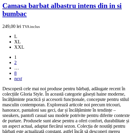
Camasa barbat albastru intens din in si
bumbac
249,00
lei
TVA inclus
L
XL
XXL
1
2
…
8
next
Descoperă cele mai noi produse pentru bărbați, adăugate recent în
colecțiile Gloria Style. În această categorie găsești haine moderne,
încălțăminte practică și accesorii funcționale, concepute pentru stilul
masculin contemporan.
Explorează articole noi precum tricouri,
hanorace, pantaloni sau geci, dar și încălțăminte în tendințe –
sneakers, pantofi casual sau modele potrivite pentru diferite contexte
de purtare. Produsele sunt alese pentru a oferi confort, durabilitate și
un aspect actual, adaptat fiecărui sezon.
Colecția de noutăți pentru
bărbați este actualizată constant, astfel încât să descoperi mereu