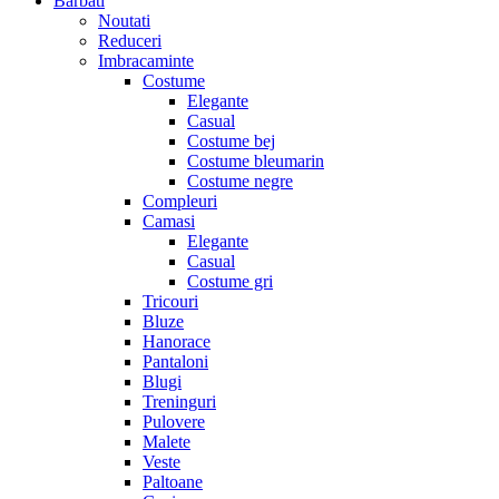
Barbati
Noutati
Reduceri
Imbracaminte
Costume
Elegante
Casual
Costume bej
Costume bleumarin
Costume negre
Compleuri
Camasi
Elegante
Casual
Costume gri
Tricouri
Bluze
Hanorace
Pantaloni
Blugi
Treninguri
Pulovere
Malete
Veste
Paltoane