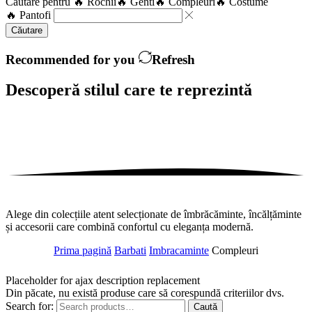
Căutare pentru
🔥 Rochii
🔥 Genti
🔥 Compleuri
🔥 Costume
🔥 Pantofi
Căutare
Recommended for you
Refresh
Descoperă stilul care te
reprezintă
Alege din colecțiile atent selecționate de îmbrăcăminte, încălțăminte
și accesorii care combină confortul cu eleganța modernă.
Prima pagină
Barbati
Imbracaminte
Compleuri
Placeholder for ajax description replacement
Din păcate, nu există produse care să corespundă criteriilor dvs.
Search for:
Caută