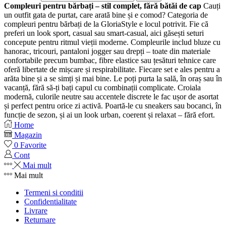
Compleuri pentru bărbați – stil complet, fără bătăi de cap
Cauți
un outfit gata de purtat, care arată bine și e comod? Categoria de
compleuri pentru bărbați de la GloriaStyle e locul potrivit. Fie că
preferi un look sport, casual sau smart-casual, aici găsești seturi
concepute pentru ritmul vieții moderne. Compleurile includ bluze cu
hanorac, tricouri, pantaloni jogger sau drepți – toate din materiale
confortabile precum bumbac, fibre elastice sau țesături tehnice care
oferă libertate de mișcare și respirabilitate. Fiecare set e ales pentru a
arăta bine și a se simți și mai bine. Le poți purta la sală, în oraș sau în
vacanță, fără să-ți bați capul cu combinații complicate. Croiala
modernă, culorile neutre sau accentele discrete le fac ușor de asortat
și perfect pentru orice zi activă. Poartă-le cu sneakers sau bocanci, în
funcție de sezon, și ai un look urban, coerent și relaxat – fără efort.
Home
Magazin
0
Favorite
Cont
Mai mult
Mai mult
Termeni si conditii
Confidentialitate
Livrare
Returnare