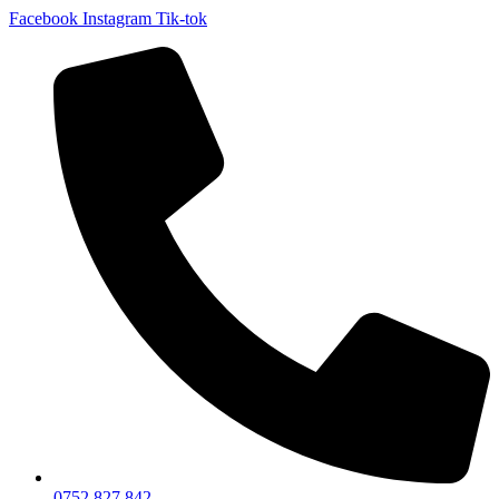
Facebook
Instagram
Tik-tok
0752 827 842