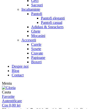
Geci
Sacouri
Incaltaminte
Pantofi
Pantofi eleganti
Pantofi casual
Adidasi & Sneackers
Ghete
Mocasini
Accesorii
Curele
Sosete
Cravate
Papioane
Boxeri
Despre noi
Blog
Contact
Meniu
Cauta
Favorite
Autentificare
Cos
0,00
lei