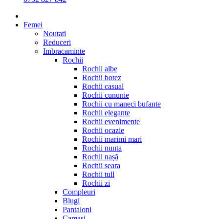
Femei
Noutati
Reduceri
Imbracaminte
Rochii
Rochii albe
Rochii botez
Rochii casual
Rochii cununie
Rochii cu maneci bufante
Rochii elegante
Rochii evenimente
Rochii ocazie
Rochii marimi mari
Rochii nunta
Rochii nașă
Rochii seara
Rochii tull
Rochii zi
Compleuri
Blugi
Pantaloni
Camasi