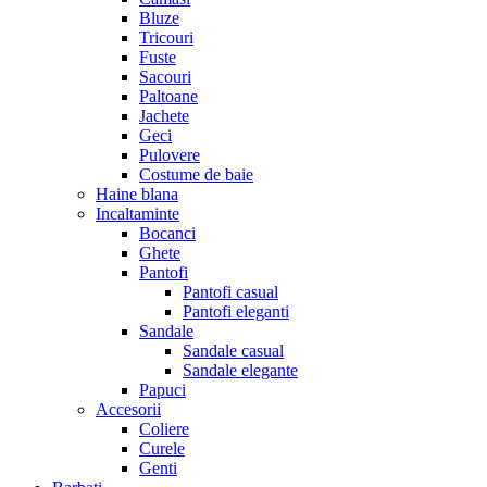
Bluze
Tricouri
Fuste
Sacouri
Paltoane
Jachete
Geci
Pulovere
Costume de baie
Haine blana
Incaltaminte
Bocanci
Ghete
Pantofi
Pantofi casual
Pantofi eleganti
Sandale
Sandale casual
Sandale elegante
Papuci
Accesorii
Coliere
Curele
Genti