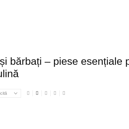
i bărbați – piese esențiale 
lină