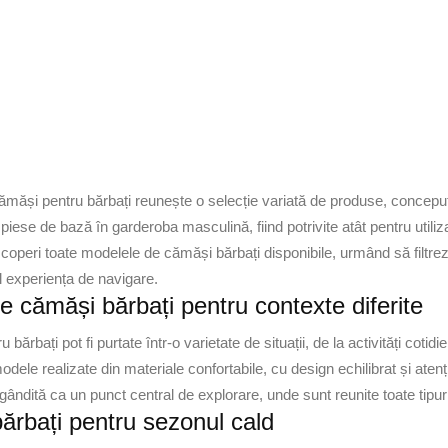
măși pentru bărbați reunește o selecție variată de produse, concepute 
iese de bază în garderoba masculină, fiind potrivite atât pentru utilizar
coperi toate modelele de cămăși bărbați disponibile, urmând să filtrezi
l experiența de navigare.
 cămăși bărbați pentru contexte diferite
 bărbați pot fi purtate într-o varietate de situații, de la activități co
dele realizate din materiale confortabile, cu design echilibrat și atenție
gândită ca un punct central de explorare, unde sunt reunite toate tipuri
ărbați pentru sezonul cald