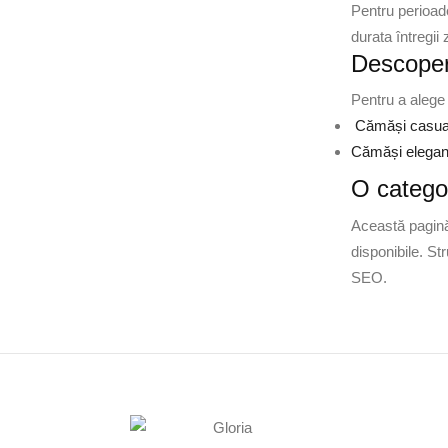
Pentru perioade
durata întregii 
Descoperă
Pentru a alege m
Cămăși casual
Cămăși elegant
O categor
Această pagină 
disponibile. St
SEO.