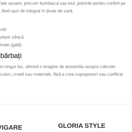
riale ușoare, precum bumbacul sau inul, potrivite pentru confort pe
 fiind ușor de integrat în ținute de vară.
til:
rtare zilnică
inate (gală)
 bărbați
un singur loc, oferind o imagine de ansamblu asupra colecției
 culori, croieli sau materiale, fără a crea suprapuneri sau conflicte
GLORIA STYLE
VIGARE