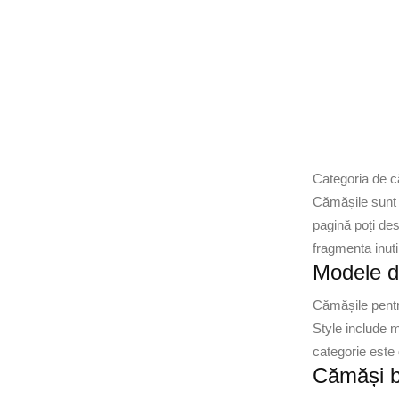
Categoria de că
Cămășile sunt p
pagină poți des
fragmenta inuti
Modele de
Cămășile pentru
Style include mo
categorie este 
Cămăși b