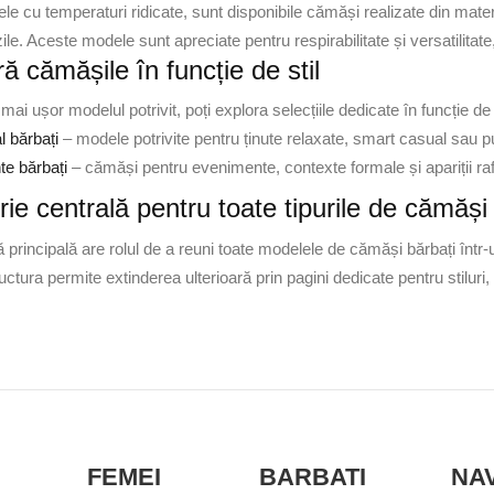
le cu temperaturi ridicate, sunt disponibile cămăși realizate din mate
zile. Aceste modele sunt apreciate pentru respirabilitate și versatilitate,
 cămășile în funcție de stil
ai ușor modelul potrivit, poți explora selecțiile dedicate în funcție de s
 bărbați
– modele potrivite pentru ținute relaxate, smart casual sau pu
e bărbați
– cămăși pentru evenimente, contexte formale și apariții raf
ie centrală pentru toate tipurile de cămăși
principală are rolul de a reuni toate modelele de cămăși bărbați într-
ructura permite extinderea ulterioară prin pagini dedicate pentru stiluri,
FEMEI
BARBATI
NA