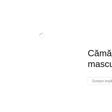
Cămăș
mascu