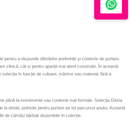
pentru a răspunde diferitelor preferințe și contexte de purtare.
e zilnică, cât și pentru apariții mai atent construite.
În această
 selecția în funcție de culoare, mărime sau material, fără a
tidiene până la evenimente sau contexte mai formale. Selecția Gloria
 la detalii, potrivite pentru purtare pe tot parcursul anului.
Această
le de cămăși bărbați disponibile în colecție.