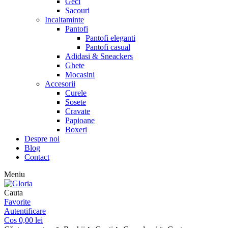
Geci
Sacouri
Incaltaminte
Pantofi
Pantofi eleganti
Pantofi casual
Adidasi & Sneackers
Ghete
Mocasini
Accesorii
Curele
Sosete
Cravate
Papioane
Boxeri
Despre noi
Blog
Contact
Meniu
Cauta
Favorite
Autentificare
Cos
0,00
lei