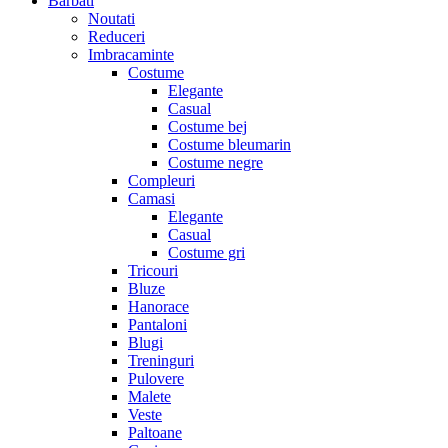
Barbati
Noutati
Reduceri
Imbracaminte
Costume
Elegante
Casual
Costume bej
Costume bleumarin
Costume negre
Compleuri
Camasi
Elegante
Casual
Costume gri
Tricouri
Bluze
Hanorace
Pantaloni
Blugi
Treninguri
Pulovere
Malete
Veste
Paltoane