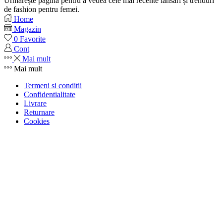
Urmărește pagina pentru a vedea cele mai recente lansări și trenduri
de fashion pentru femei.
Home
Magazin
0
Favorite
Cont
Mai mult
Mai mult
Termeni si conditii
Confidentialitate
Livrare
Returnare
Cookies