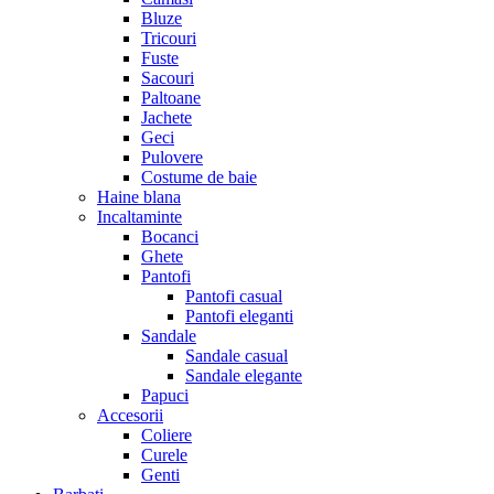
Bluze
Tricouri
Fuste
Sacouri
Paltoane
Jachete
Geci
Pulovere
Costume de baie
Haine blana
Incaltaminte
Bocanci
Ghete
Pantofi
Pantofi casual
Pantofi eleganti
Sandale
Sandale casual
Sandale elegante
Papuci
Accesorii
Coliere
Curele
Genti