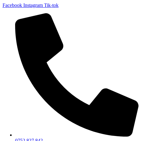
Facebook
Instagram
Tik-tok
0752 827 842