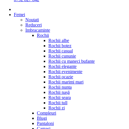
Femei
Noutati
Reduceri
Imbracaminte
Rochii
Rochii albe
Rochii botez
Rochii casual
Rochii cununie
Rochii cu maneci bufante
Rochii elegante
Rochii evenimente
Rochii ocazie
Rochii marimi mari
Rochii nunta
Rochii nașă
Rochii seara
Rochii tull
Rochii zi
Compleuri
Blugi
Pantaloni
Camasi