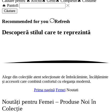
Căutare pentru
🔥 Rochii
🔥 Genti
🔥 Compleuri
🔥 Costume
🔥 Pantofi
Căutare
Recommended for you
Refresh
Descoperă stilul care te
reprezintă
Alege din colecțiile atent selecționate de îmbrăcăminte, încălțăminte
și accesorii care combină confortul cu eleganța modernă.
Prima pagină
Femei
Noutati
Noutăți pentru Femei – Produse Noi în
Colecție