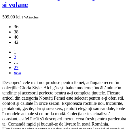
si volane
599,00
lei
TVA inclus
36
38
40
42
1
2
…
27
next
Descoperă cele mai noi produse pentru femei, adăugate recent în
colecțiile Gloria Style. Aici găsești haine moderne, încălțăminte în
tendințe și accesorii perfecte pentru a-ți completa ținutele. Fiecare
articol din categoria Noutăți Femei este selectat pentru a-ți oferi stil,
confort și calitate în orice sezon. Explorează rochiile noi, tricourile,
pantalonii, gecile, dar și sneakers, pantofi eleganți sau sandale, toate
în modele actuale și culori la modă. Colecția este actualizată
constant, astfel încât să descoperi mereu ceva fresh pentru garderoba
ta. Comandă rapid și bucură-te de livrare în toată România.