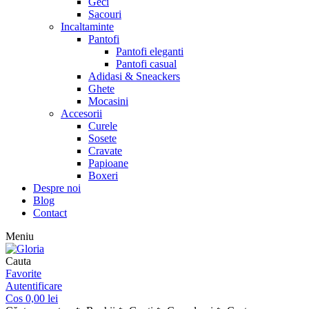
Geci
Sacouri
Incaltaminte
Pantofi
Pantofi eleganti
Pantofi casual
Adidasi & Sneackers
Ghete
Mocasini
Accesorii
Curele
Sosete
Cravate
Papioane
Boxeri
Despre noi
Blog
Contact
Meniu
Cauta
Favorite
Autentificare
Cos
0,00
lei