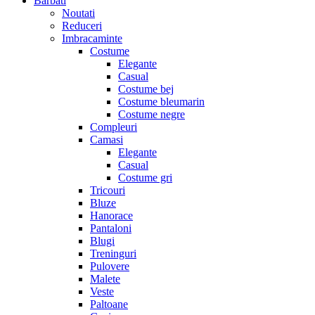
Barbati
Noutati
Reduceri
Imbracaminte
Costume
Elegante
Casual
Costume bej
Costume bleumarin
Costume negre
Compleuri
Camasi
Elegante
Casual
Costume gri
Tricouri
Bluze
Hanorace
Pantaloni
Blugi
Treninguri
Pulovere
Malete
Veste
Paltoane