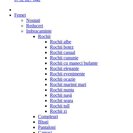
Femei
Noutati
Reduceri
Imbracaminte
Rochii
Rochii albe
Rochii botez
Rochii casual
Rochii cununie
Rochii cu maneci bufante
Rochii elegante
Rochii evenimente
Rochii ocazie
Rochii marimi mari
Rochii nunta
Rochii nașă
Rochii seara
Rochii tull
Rochii zi
Compleuri
Blugi
Pantaloni
Camasi