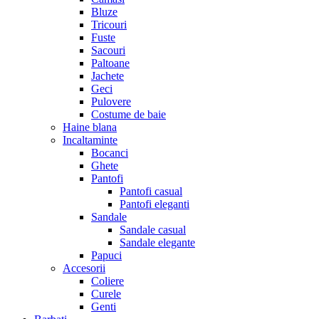
Bluze
Tricouri
Fuste
Sacouri
Paltoane
Jachete
Geci
Pulovere
Costume de baie
Haine blana
Incaltaminte
Bocanci
Ghete
Pantofi
Pantofi casual
Pantofi eleganti
Sandale
Sandale casual
Sandale elegante
Papuci
Accesorii
Coliere
Curele
Genti