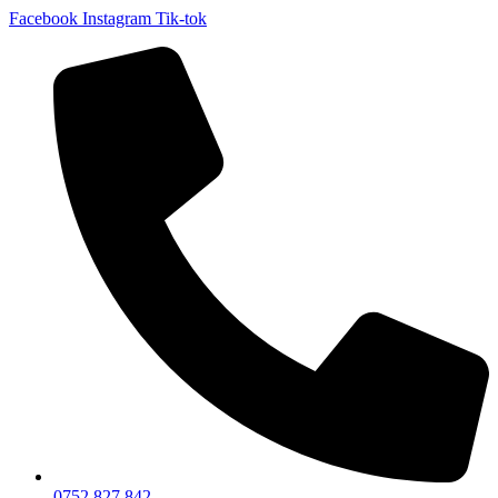
Facebook
Instagram
Tik-tok
0752 827 842