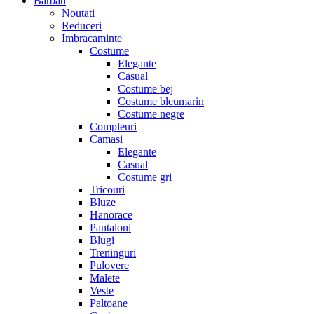
Barbati
Noutati
Reduceri
Imbracaminte
Costume
Elegante
Casual
Costume bej
Costume bleumarin
Costume negre
Compleuri
Camasi
Elegante
Casual
Costume gri
Tricouri
Bluze
Hanorace
Pantaloni
Blugi
Treninguri
Pulovere
Malete
Veste
Paltoane