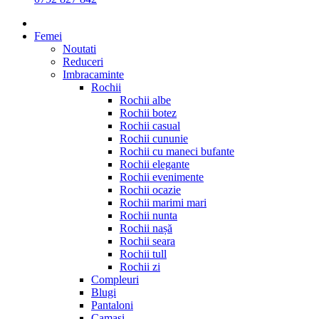
Femei
Noutati
Reduceri
Imbracaminte
Rochii
Rochii albe
Rochii botez
Rochii casual
Rochii cununie
Rochii cu maneci bufante
Rochii elegante
Rochii evenimente
Rochii ocazie
Rochii marimi mari
Rochii nunta
Rochii nașă
Rochii seara
Rochii tull
Rochii zi
Compleuri
Blugi
Pantaloni
Camasi