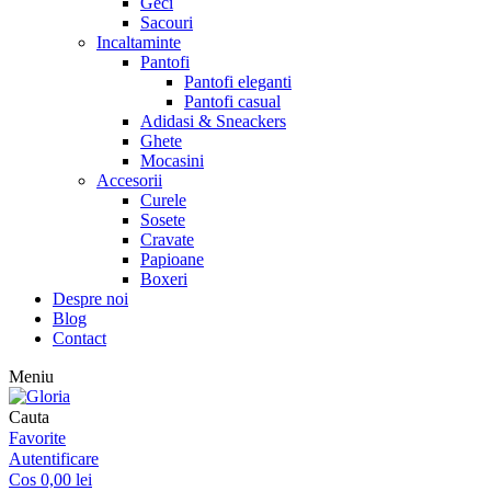
Geci
Sacouri
Incaltaminte
Pantofi
Pantofi eleganti
Pantofi casual
Adidasi & Sneackers
Ghete
Mocasini
Accesorii
Curele
Sosete
Cravate
Papioane
Boxeri
Despre noi
Blog
Contact
Meniu
Cauta
Favorite
Autentificare
Cos
0,00
lei