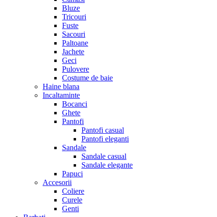
Bluze
Tricouri
Fuste
Sacouri
Paltoane
Jachete
Geci
Pulovere
Costume de baie
Haine blana
Incaltaminte
Bocanci
Ghete
Pantofi
Pantofi casual
Pantofi eleganti
Sandale
Sandale casual
Sandale elegante
Papuci
Accesorii
Coliere
Curele
Genti