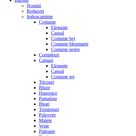
Barbati
Noutati
Reduceri
Imbracaminte
Costume
Elegante
Casual
Costume bej
Costume bleumarin
Costume negre
Compleuri
Camasi
Elegante
Casual
Costume gri
Tricouri
Bluze
Hanorace
Pantaloni
Blugi
Treninguri
Pulovere
Malete
Veste
Paltoane