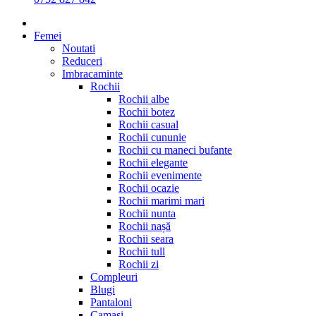
Femei
Noutati
Reduceri
Imbracaminte
Rochii
Rochii albe
Rochii botez
Rochii casual
Rochii cununie
Rochii cu maneci bufante
Rochii elegante
Rochii evenimente
Rochii ocazie
Rochii marimi mari
Rochii nunta
Rochii nașă
Rochii seara
Rochii tull
Rochii zi
Compleuri
Blugi
Pantaloni
Camasi