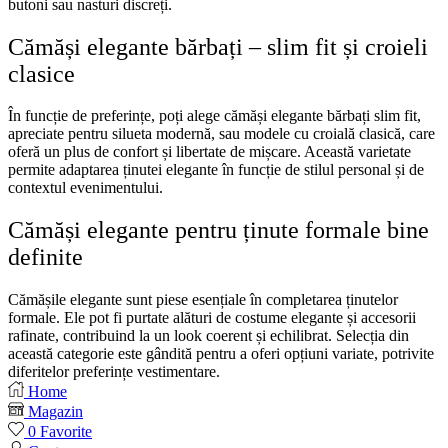
butoni sau nasturi discreți.
Cămăși elegante bărbați – slim fit și croieli
clasice
În funcție de preferințe, poți alege cămăși elegante bărbați slim fit,
apreciate pentru silueta modernă, sau modele cu croială clasică, care
oferă un plus de confort și libertate de mișcare.
Această varietate
permite adaptarea ținutei elegante în funcție de stilul personal și de
contextul evenimentului.
Cămăși elegante pentru ținute formale bine
definite
Cămășile elegante sunt piese esențiale în completarea ținutelor
formale. Ele pot fi purtate alături de costume elegante și accesorii
rafinate, contribuind la un look coerent și echilibrat.
Selecția din
această categorie este gândită pentru a oferi opțiuni variate, potrivite
diferitelor preferințe vestimentare.
Home
Magazin
0
Favorite