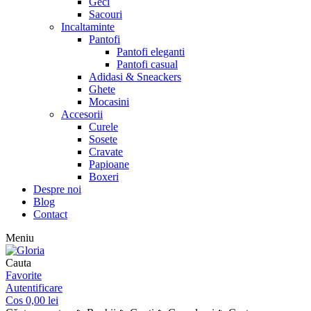
Geci
Sacouri
Incaltaminte
Pantofi
Pantofi eleganti
Pantofi casual
Adidasi & Sneackers
Ghete
Mocasini
Accesorii
Curele
Sosete
Cravate
Papioane
Boxeri
Despre noi
Blog
Contact
Meniu
Cauta
Favorite
Autentificare
Cos
0,00
lei