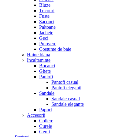
Bluze
Tricouri
Fuste
Sacouri
Paltoane
Jachete
Geci
Pulovere
Costume de baie
Haine blana
Incaltaminte
Bocanci
Ghete
Pantofi
Pantofi casual
Pantofi eleganti
Sandale
Sandale casual
Sandale elegante
Papuci
Accesorii
Coliere
Curele
Genti