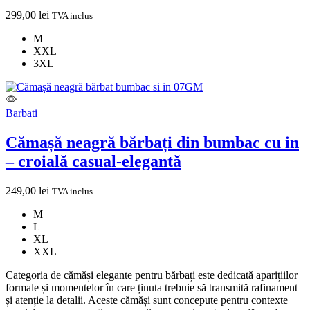
299,00
lei
TVA inclus
M
XXL
3XL
Barbati
Cămașă neagră bărbați din bumbac cu in
– croială casual-elegantă
249,00
lei
TVA inclus
M
L
XL
XXL
Categoria de cămăși elegante pentru bărbați este dedicată aparițiilor
formale și momentelor în care ținuta trebuie să transmită rafinament
și atenție la detalii. Aceste cămăși sunt concepute pentru contexte