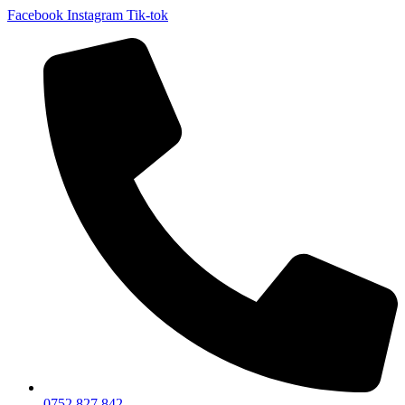
Facebook
Instagram
Tik-tok
0752 827 842