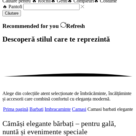
Căutare pentru
🔥 Rochii
🔥 Genti
🔥 Compleuri
🔥 Costume
🔥 Pantofi
Căutare
Recommended for you
Refresh
Descoperă stilul care te
reprezintă
Alege din colecțiile atent selecționate de îmbrăcăminte, încălțăminte
și accesorii care combină confortul cu eleganța modernă.
Prima pagină
Barbati
Imbracaminte
Camasi
Camasi barbati elegante
Cămăși elegante bărbați – pentru gală,
nuntă și evenimente speciale