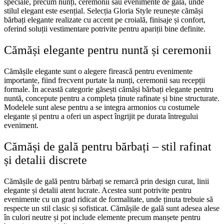
speciale, precum nunți, ceremonii sau evenimente de gală, unde
stilul elegant este esențial.
Selecția Gloria Style reunește cămăși
bărbați elegante realizate cu accent pe croială, finisaje și confort,
oferind soluții vestimentare potrivite pentru apariții bine definite.
Cămăși elegante pentru nuntă și ceremonii
Cămășile elegante sunt o alegere firească pentru evenimente
importante, fiind frecvent purtate la nunți, ceremonii sau recepții
formale. În această categorie găsești cămăși bărbați elegante pentru
nuntă, concepute pentru a completa ținute rafinate și bine structurate.
Modelele sunt alese pentru a se integra armonios cu costumele
elegante și pentru a oferi un aspect îngrijit pe durata întregului
eveniment.
Cămăși de gală pentru bărbați – stil rafinat
și detalii discrete
Cămășile de gală pentru bărbați se remarcă prin design curat, linii
elegante și detalii atent lucrate. Acestea sunt potrivite pentru
evenimente cu un grad ridicat de formalitate, unde ținuta trebuie să
respecte un stil clasic și sofisticat.
Cămășile de gală sunt adesea alese
în culori neutre și pot include elemente precum manșete pentru