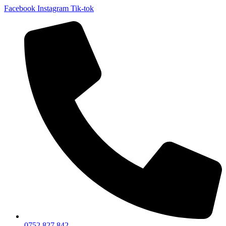
Facebook
Instagram
Tik-tok
0752 827 842