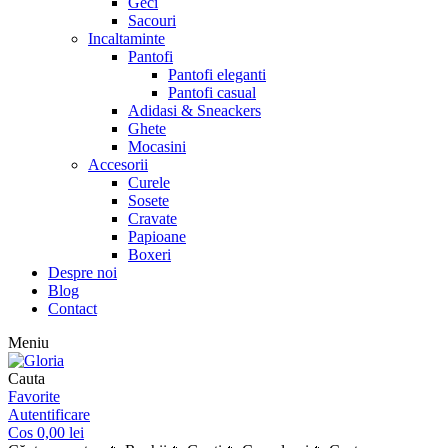
Geci
Sacouri
Incaltaminte
Pantofi
Pantofi eleganti
Pantofi casual
Adidasi & Sneackers
Ghete
Mocasini
Accesorii
Curele
Sosete
Cravate
Papioane
Boxeri
Despre noi
Blog
Contact
Meniu
Cauta
Favorite
Autentificare
Cos
0,00
lei