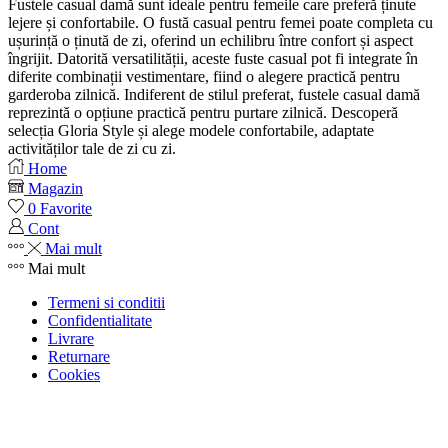
Fustele casual damă sunt ideale pentru femeile care preferă ținute
lejere și confortabile. O fustă casual pentru femei poate completa cu
ușurință o ținută de zi, oferind un echilibru între confort și aspect
îngrijit. Datorită versatilității, aceste fuste casual pot fi integrate în
diferite combinații vestimentare, fiind o alegere practică pentru
garderoba zilnică. Indiferent de stilul preferat, fustele casual damă
reprezintă o opțiune practică pentru purtare zilnică. Descoperă
selecția Gloria Style și alege modele confortabile, adaptate
activităților tale de zi cu zi.
Home
Magazin
0
Favorite
Cont
Mai mult
Mai mult
Termeni si conditii
Confidentialitate
Livrare
Returnare
Cookies