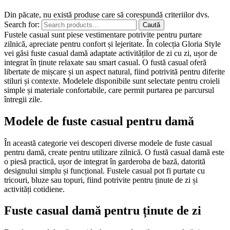
Din păcate, nu există produse care să corespundă criteriilor dvs.
Search for:
Caută
Fustele casual sunt piese vestimentare potrivite pentru purtare
zilnică, apreciate pentru confort și lejeritate. În colecția Gloria Style
vei găsi fuste casual damă adaptate activităților de zi cu zi, ușor de
integrat în ținute relaxate sau smart casual. O fustă casual oferă
libertate de mișcare și un aspect natural, fiind potrivită pentru diferite
stiluri și contexte. Modelele disponibile sunt selectate pentru croieli
simple și materiale confortabile, care permit purtarea pe parcursul
întregii zile.
Modele de fuste casual pentru damă
În această categorie vei descoperi diverse modele de fuste casual
pentru damă, create pentru utilizare zilnică. O fustă casual damă este
o piesă practică, ușor de integrat în garderoba de bază, datorită
designului simplu și funcțional. Fustele casual pot fi purtate cu
tricouri, bluze sau topuri, fiind potrivite pentru ținute de zi și
activități cotidiene.
Fuste casual damă pentru ținute de zi