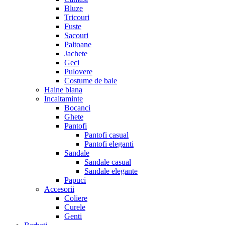
Bluze
Tricouri
Fuste
Sacouri
Paltoane
Jachete
Geci
Pulovere
Costume de baie
Haine blana
Incaltaminte
Bocanci
Ghete
Pantofi
Pantofi casual
Pantofi eleganti
Sandale
Sandale casual
Sandale elegante
Papuci
Accesorii
Coliere
Curele
Genti