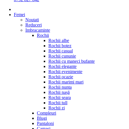
Femei
Noutati
Reduceri
Imbracaminte
Rochii
Rochii albe
Rochii botez
Rochii casual
Rochii cununie
Rochii cu maneci bufante
Rochii elegante
Rochii evenimente
Rochii ocazie
Rochii marimi mari
Rochii nunta
Rochii nașă
Rochii seara
Rochii tull
Rochii zi
Compleuri
Blugi
Pantaloni
Camasi