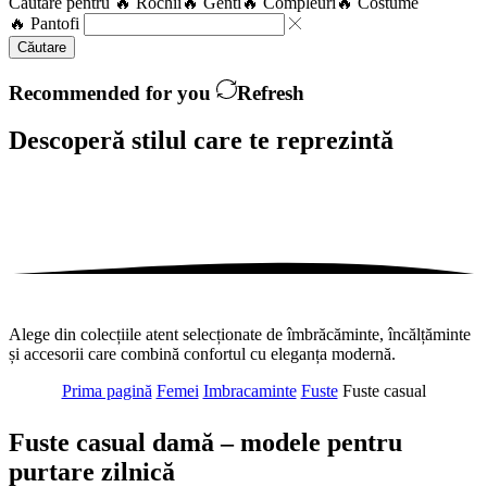
Căutare pentru
🔥 Rochii
🔥 Genti
🔥 Compleuri
🔥 Costume
🔥 Pantofi
Căutare
Recommended for you
Refresh
Descoperă stilul care te
reprezintă
Alege din colecțiile atent selecționate de îmbrăcăminte, încălțăminte
și accesorii care combină confortul cu eleganța modernă.
Prima pagină
Femei
Imbracaminte
Fuste
Fuste casual
Fuste casual damă – modele pentru
purtare zilnică