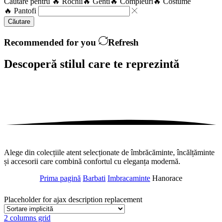
Căutare pentru
🔥 Rochii
🔥 Genti
🔥 Compleuri
🔥 Costume
🔥 Pantofi
Căutare
Recommended for you
Refresh
Descoperă stilul care te
reprezintă
Alege din colecțiile atent selecționate de îmbrăcăminte, încălțăminte
și accesorii care combină confortul cu eleganța modernă.
Prima pagină
Barbati
Imbracaminte
Hanorace
Placeholder for ajax description replacement
2 columns grid