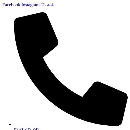
Facebook
Instagram
Tik-tok
0752 827 842