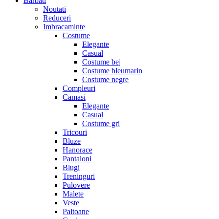
Barbati
Noutati
Reduceri
Imbracaminte
Costume
Elegante
Casual
Costume bej
Costume bleumarin
Costume negre
Compleuri
Camasi
Elegante
Casual
Costume gri
Tricouri
Bluze
Hanorace
Pantaloni
Blugi
Treninguri
Pulovere
Malete
Veste
Paltoane