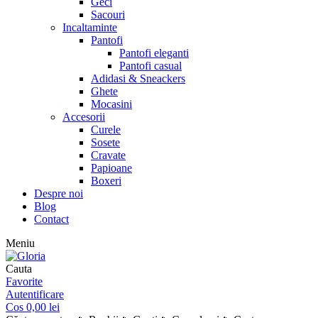
Geci
Sacouri
Incaltaminte
Pantofi
Pantofi eleganti
Pantofi casual
Adidasi & Sneackers
Ghete
Mocasini
Accesorii
Curele
Sosete
Cravate
Papioane
Boxeri
Despre noi
Blog
Contact
Meniu
Cauta
Favorite
Autentificare
Cos
0,00
lei