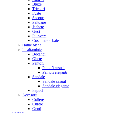
Bluze
Tricouri
Fuste
Sacouri
Paltoane
Jachete
Geci
Pulovere
Costume de baie
Haine blana
Incaltaminte
Bocanci
Ghete
Pantofi
Pantofi casual
Pantofi eleganti
Sandale
Sandale casual
Sandale elegante
Papuci
Accesorii
Coliere
Curele
Genti