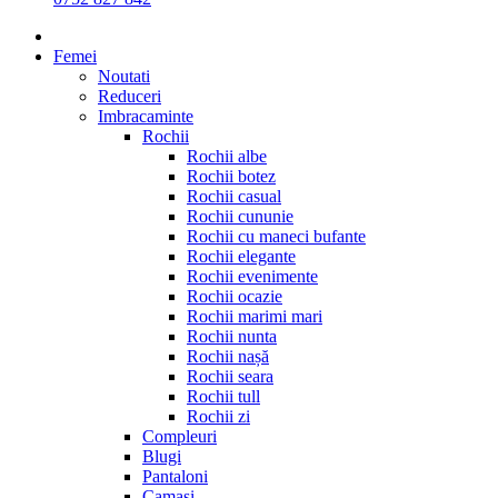
Femei
Noutati
Reduceri
Imbracaminte
Rochii
Rochii albe
Rochii botez
Rochii casual
Rochii cununie
Rochii cu maneci bufante
Rochii elegante
Rochii evenimente
Rochii ocazie
Rochii marimi mari
Rochii nunta
Rochii nașă
Rochii seara
Rochii tull
Rochii zi
Compleuri
Blugi
Pantaloni
Camasi