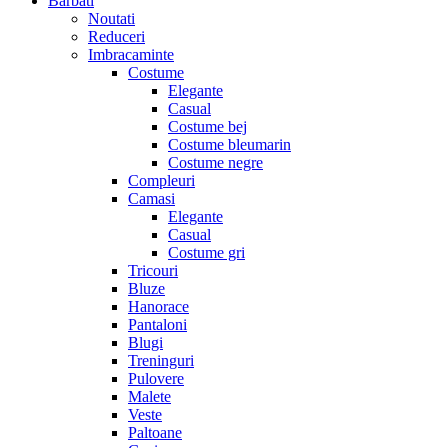
Barbati
Noutati
Reduceri
Imbracaminte
Costume
Elegante
Casual
Costume bej
Costume bleumarin
Costume negre
Compleuri
Camasi
Elegante
Casual
Costume gri
Tricouri
Bluze
Hanorace
Pantaloni
Blugi
Treninguri
Pulovere
Malete
Veste
Paltoane