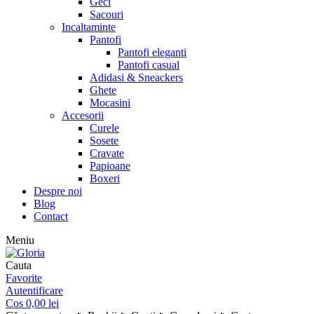
Geci
Sacouri
Incaltaminte
Pantofi
Pantofi eleganti
Pantofi casual
Adidasi & Sneackers
Ghete
Mocasini
Accesorii
Curele
Sosete
Cravate
Papioane
Boxeri
Despre noi
Blog
Contact
Meniu
Cauta
Favorite
Autentificare
Cos
0,00
lei