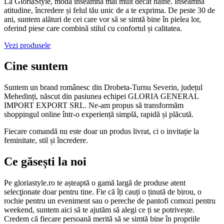
La GloriaStyle, moda înseamnă mai mult decât haine. Înseamnă
atitudine, încredere și felul tău unic de a te exprima. De peste 30 de
ani, suntem alături de cei care vor să se simtă bine în pielea lor,
oferind piese care combină stilul cu confortul și calitatea.
Vezi produsele
Cine suntem
Suntem un brand românesc din Drobeta-Turnu Severin, județul
Mehedinți, născut din pasiunea echipei GLORIA GENERAL
IMPORT EXPORT SRL. Ne-am propus să transformăm
shoppingul online într-o experiență simplă, rapidă și plăcută.
Fiecare comandă nu este doar un produs livrat, ci o invitație la
feminitate, stil și încredere.
Ce găsești la noi
Pe gloriastyle.ro te așteaptă o gamă largă de produse atent
selecţionate doar pentru tine. Fie că îți cauți o ținută de birou, o
rochie pentru un eveniment sau o pereche de pantofi comozi pentru
weekend, suntem aici să te ajutăm să alegi ce ți se potrivește.
Credem că fiecare persoană merită să se simtă bine în propriile