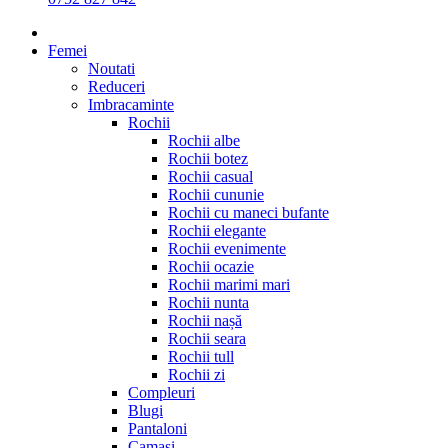
Femei
Noutati
Reduceri
Imbracaminte
Rochii
Rochii albe
Rochii botez
Rochii casual
Rochii cununie
Rochii cu maneci bufante
Rochii elegante
Rochii evenimente
Rochii ocazie
Rochii marimi mari
Rochii nunta
Rochii nașă
Rochii seara
Rochii tull
Rochii zi
Compleuri
Blugi
Pantaloni
Camasi