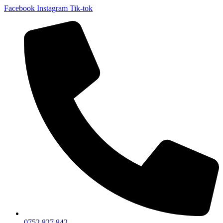
Facebook
Instagram
Tik-tok
0752 827 842