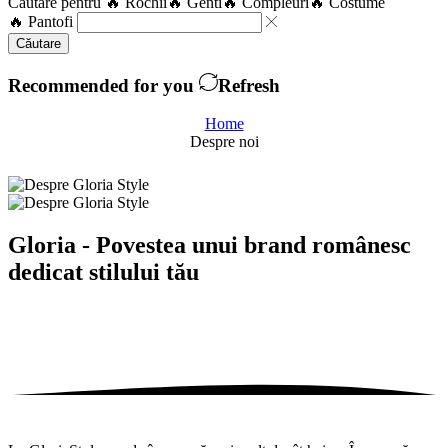
Căutare pentru
🔥 Rochii
🔥 Genti
🔥 Compleuri
🔥 Costume
🔥 Pantofi
Căutare
Recommended for you
Refresh
Home
Despre noi
Gloria - Povestea unui brand românesc
dedicat
stilului tău