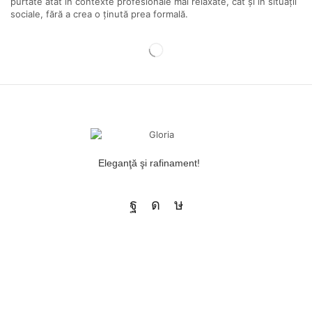
purtate atât în contexte profesionale mai relaxate, cât și în situații
sociale, fără a crea o ținută prea formală.
Eleganţă şi rafinament!