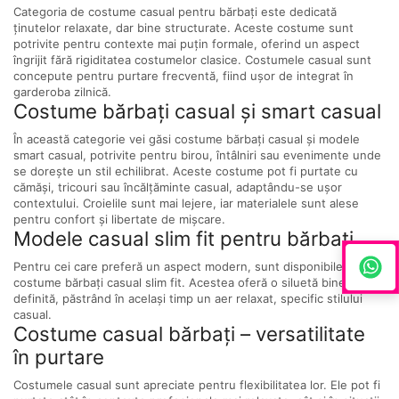
Categoria de costume casual pentru bărbați este dedicată
ținutelor relaxate, dar bine structurate. Aceste costume sunt
potrivite pentru contexte mai puțin formale, oferind un aspect
îngrijit fără rigiditatea costumelor clasice.
Costumele casual sunt
concepute pentru purtare frecventă, fiind ușor de integrat în
garderoba zilnică.
Costume bărbați casual și smart casual
În această categorie vei găsi costume bărbați casual și modele
smart casual, potrivite pentru birou, întâlniri sau evenimente unde
se dorește un stil echilibrat. Aceste costume pot fi purtate cu
cămăși, tricouri sau încălțăminte casual, adaptându-se ușor
contextului.
Croielile sunt mai lejere, iar materialele sunt alese
pentru confort și libertate de mișcare.
Modele casual slim fit pentru bărbați
Pentru cei care preferă un aspect modern, sunt disponibile
costume bărbați casual slim fit. Acestea oferă o siluetă bine
definită, păstrând în același timp un aer relaxat, specific stilului
casual.
Costume casual bărbați – versatilitate
în purtare
Costumele casual sunt apreciate pentru flexibilitatea lor. Ele pot fi