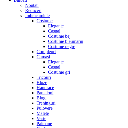
Barbati
Noutati
Reduceri
Imbracaminte
Costume
Elegante
Casual
Costume bej
Costume bleumarin
Costume negre
Compleuri
Camasi
Elegante
Casual
Costume gri
Tricouri
Bluze
Hanorace
Pantaloni
Blugi
Treninguri
Pulovere
Malete
Veste
Paltoane