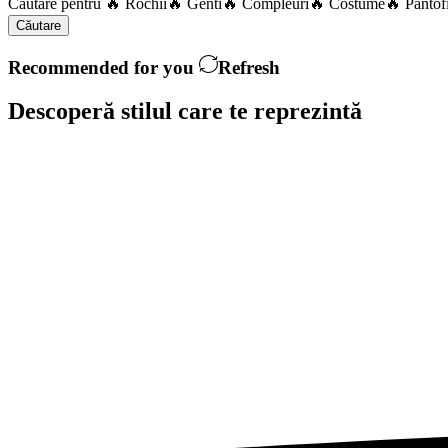
Căutare pentru
🔥 Rochii
🔥 Genti
🔥 Compleuri
🔥 Costume
🔥 Pantof
Căutare
Recommended for you
Refresh
Descoperă stilul care te
reprezintă