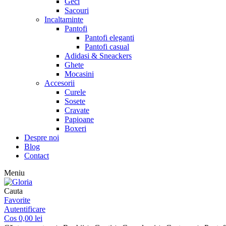
Geci
Sacouri
Incaltaminte
Pantofi
Pantofi eleganti
Pantofi casual
Adidasi & Sneackers
Ghete
Mocasini
Accesorii
Curele
Sosete
Cravate
Papioane
Boxeri
Despre noi
Blog
Contact
Meniu
Cauta
Favorite
Autentificare
Cos
0,00
lei