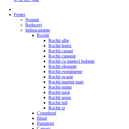
Femei
Noutati
Reduceri
Imbracaminte
Rochii
Rochii albe
Rochii botez
Rochii casual
Rochii cununie
Rochii cu maneci bufante
Rochii elegante
Rochii evenimente
Rochii ocazie
Rochii marimi mari
Rochii nunta
Rochii nașă
Rochii seara
Rochii tull
Rochii zi
Compleuri
Blugi
Pantaloni
Camasi