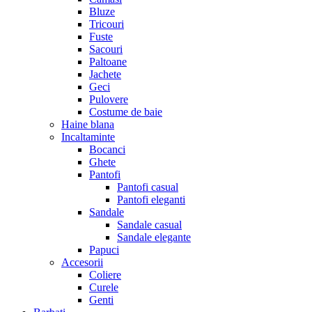
Bluze
Tricouri
Fuste
Sacouri
Paltoane
Jachete
Geci
Pulovere
Costume de baie
Haine blana
Incaltaminte
Bocanci
Ghete
Pantofi
Pantofi casual
Pantofi eleganti
Sandale
Sandale casual
Sandale elegante
Papuci
Accesorii
Coliere
Curele
Genti