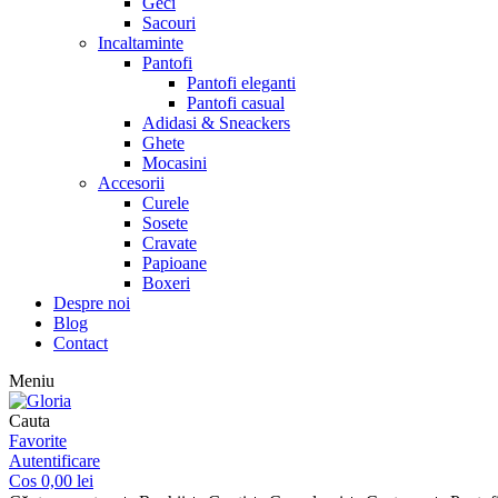
Geci
Sacouri
Incaltaminte
Pantofi
Pantofi eleganti
Pantofi casual
Adidasi & Sneackers
Ghete
Mocasini
Accesorii
Curele
Sosete
Cravate
Papioane
Boxeri
Despre noi
Blog
Contact
Meniu
Cauta
Favorite
Autentificare
Cos
0,00
lei