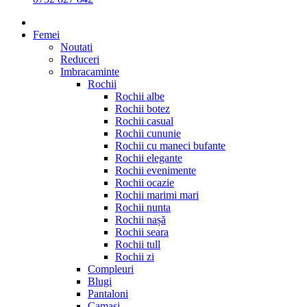
Femei
Noutati
Reduceri
Imbracaminte
Rochii
Rochii albe
Rochii botez
Rochii casual
Rochii cununie
Rochii cu maneci bufante
Rochii elegante
Rochii evenimente
Rochii ocazie
Rochii marimi mari
Rochii nunta
Rochii nașă
Rochii seara
Rochii tull
Rochii zi
Compleuri
Blugi
Pantaloni
Camasi