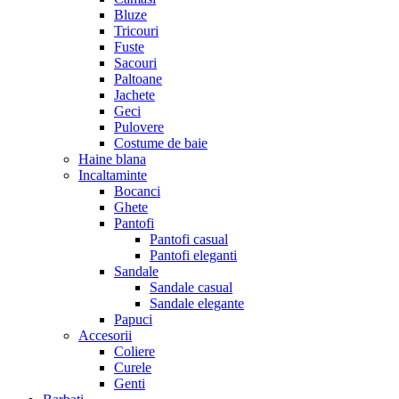
Bluze
Tricouri
Fuste
Sacouri
Paltoane
Jachete
Geci
Pulovere
Costume de baie
Haine blana
Incaltaminte
Bocanci
Ghete
Pantofi
Pantofi casual
Pantofi eleganti
Sandale
Sandale casual
Sandale elegante
Papuci
Accesorii
Coliere
Curele
Genti