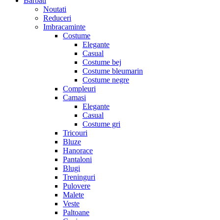
Barbati
Noutati
Reduceri
Imbracaminte
Costume
Elegante
Casual
Costume bej
Costume bleumarin
Costume negre
Compleuri
Camasi
Elegante
Casual
Costume gri
Tricouri
Bluze
Hanorace
Pantaloni
Blugi
Treninguri
Pulovere
Malete
Veste
Paltoane