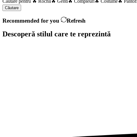
Căutare pentru
🔥 Rochii
🔥 Genti
🔥 Compleuri
🔥 Costume
🔥 Pantof
Căutare
Recommended for you
Refresh
Descoperă stilul care te
reprezintă