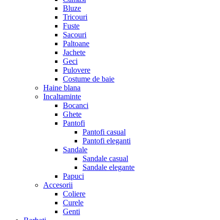
Bluze
Tricouri
Fuste
Sacouri
Paltoane
Jachete
Geci
Pulovere
Costume de baie
Haine blana
Incaltaminte
Bocanci
Ghete
Pantofi
Pantofi casual
Pantofi eleganti
Sandale
Sandale casual
Sandale elegante
Papuci
Accesorii
Coliere
Curele
Genti