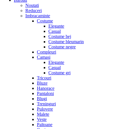
Barbati
Noutati
Reduceri
Imbracaminte
Costume
Elegante
Casual
Costume bej
Costume bleumarin
Costume negre
Compleuri
Camasi
Elegante
Casual
Costume gri
Tricouri
Bluze
Hanorace
Pantaloni
Blugi
Treninguri
Pulovere
Malete
Veste
Paltoane