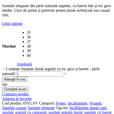
Sandale elegante din piele naturală argintie, cu barete late și toc gros
mediu. Ușor de purtat și potrivite pentru ținute sofisticate sau casual
chic.
Ghid mărimi
35
36
37
Marime
38
39
40
Anulează
Cantitate Sandale damă argintii cu toc gros și barete - piele
naturală
Adaugă în coș
sau
Cumpără acum
Compara produs
Adauga la favorite
Cod produs:
05VLSV
Categorii:
Femei
,
Incaltaminte
,
Noutati
,
Sandale casual
,
Sandale elegante
Tag-uri:
încălțăminte damă vară
,
sandale argintii cu cataramă
,
sandale argintii damă
,
sandale cu barete