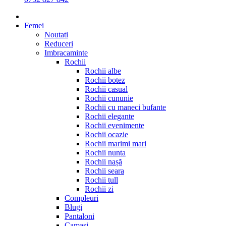
Femei
Noutati
Reduceri
Imbracaminte
Rochii
Rochii albe
Rochii botez
Rochii casual
Rochii cununie
Rochii cu maneci bufante
Rochii elegante
Rochii evenimente
Rochii ocazie
Rochii marimi mari
Rochii nunta
Rochii nașă
Rochii seara
Rochii tull
Rochii zi
Compleuri
Blugi
Pantaloni
Camasi