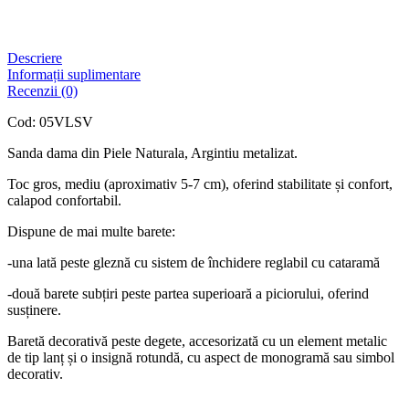
Descriere
Informații suplimentare
Recenzii (0)
Cod: 05VLSV
Sanda dama din Piele Naturala, Argintiu metalizat.
Toc gros, mediu (aproximativ 5-7 cm), oferind stabilitate și confort,
calapod confortabil.
Dispune de mai multe barete:
-una lată peste gleznă cu sistem de închidere reglabil cu cataramă
-două barete subțiri peste partea superioară a piciorului, oferind
susținere.
Baretă decorativă peste degete, accesorizată cu un element metalic
de tip lanț și o insignă rotundă, cu aspect de monogramă sau simbol
decorativ.