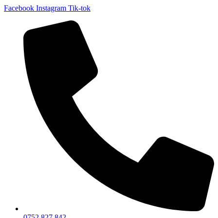
Facebook
Instagram
Tik-tok
0752 827 842