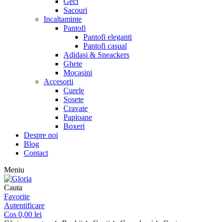
Geci
Sacouri
Incaltaminte
Pantofi
Pantofi eleganti
Pantofi casual
Adidasi & Sneackers
Ghete
Mocasini
Accesorii
Curele
Sosete
Cravate
Papioane
Boxeri
Despre noi
Blog
Contact
Meniu
Cauta
Favorite
Autentificare
Cos
0,00
lei