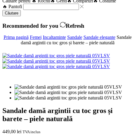
Căutare pentru
🔥 Rochii
🔥 Genti
🔥 Compleuri
🔥 Costume
🔥 Pantofi
Căutare
Recommended for you
Refresh
Prima pagină
Femei
Incaltaminte
Sandale
Sandale elegante
Sandale
damă argintii cu toc gros și barete – piele naturală
Sandale damă argintii cu toc gros și
barete – piele naturală
449,00
lei
TVA inclus