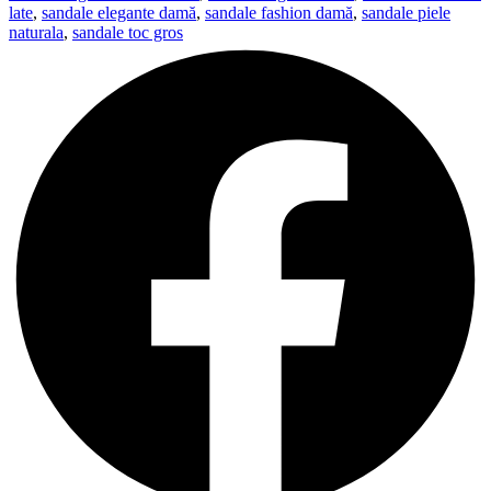
late
,
sandale elegante damă
,
sandale fashion damă
,
sandale piele
naturala
,
sandale toc gros