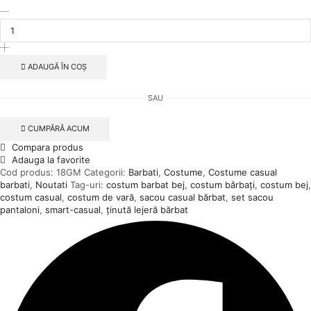
Cantitate
Costum
bărbați
casual
bej
ADAUGĂ ÎN COȘ
deschis
–
SAU
stil
lejer
CUMPĂRĂ ACUM
Compara produs
Adauga la favorite
Cod produs:
18GM
Categorii:
Barbati
,
Costume
,
Costume casual
barbati
,
Noutati
Tag-uri:
costum barbat bej
,
costum bărbați
,
costum bej
,
costum casual
,
costum de vară
,
sacou casual bărbat
,
set sacou
pantaloni
,
smart-casual
,
ținută lejeră bărbat