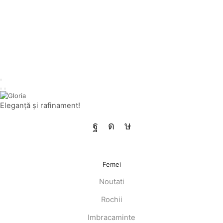
Eleganţă şi rafinament!
Facebook
Instagram
Tik-
tok
Femei
Noutati
Rochii
Imbracaminte