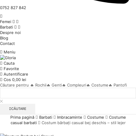
0752 827 842
Femei
Barbati
Despre noi
Blog
Contact
Meniu
Cauta
Favorite
Autentificare
Cos
0,00
lei
Căutare pentru
🔥 Rochii
🔥 Genti
🔥 Compleuri
🔥 Costume
🔥 Pantofi
CĂUTARE
Prima pagină
Barbati
Imbracaminte
Costume
Costume
casual barbati
Costum bărbați casual bej deschis – stil lejer