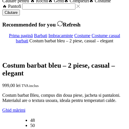
Căutare pentru
🔥 Rochii
🔥 Genti
🔥 Compleuri
🔥 Costume
🔥 Pantofi
Căutare
Recommended for you
Refresh
Prima pagină
Barbati
Imbracaminte
Costume
Costume casual
barbati
Costum barbat bleu – 2 piese, casual – elegant
Costum barbat bleu – 2 piese, casual –
elegant
999,00
lei
TVA inclus
Costum barbat Bleu, compus din doua piese, jacheta si pantaloni.
Materialul are o textura usoara, ideala pentru temperaturi calde.
Ghid mărimi
48
50