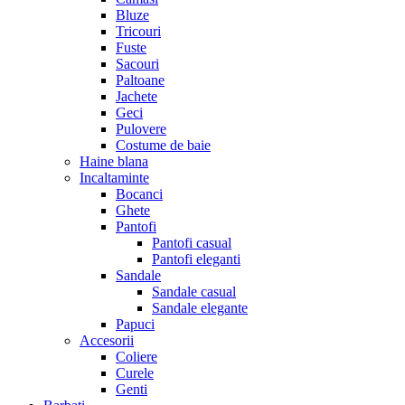
Bluze
Tricouri
Fuste
Sacouri
Paltoane
Jachete
Geci
Pulovere
Costume de baie
Haine blana
Incaltaminte
Bocanci
Ghete
Pantofi
Pantofi casual
Pantofi eleganti
Sandale
Sandale casual
Sandale elegante
Papuci
Accesorii
Coliere
Curele
Genti