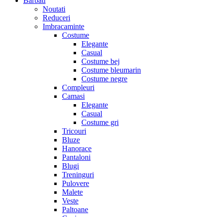
Barbati
Noutati
Reduceri
Imbracaminte
Costume
Elegante
Casual
Costume bej
Costume bleumarin
Costume negre
Compleuri
Camasi
Elegante
Casual
Costume gri
Tricouri
Bluze
Hanorace
Pantaloni
Blugi
Treninguri
Pulovere
Malete
Veste
Paltoane