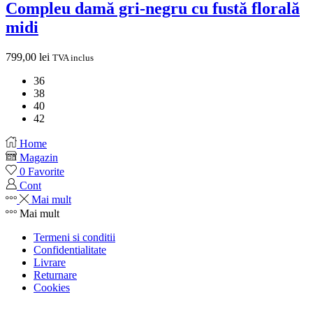
Compleu damă gri-negru cu fustă florală
midi
799,00
lei
TVA inclus
36
38
40
42
Home
Magazin
0
Favorite
Cont
Mai mult
Mai mult
Termeni si conditii
Confidentialitate
Livrare
Returnare
Cookies