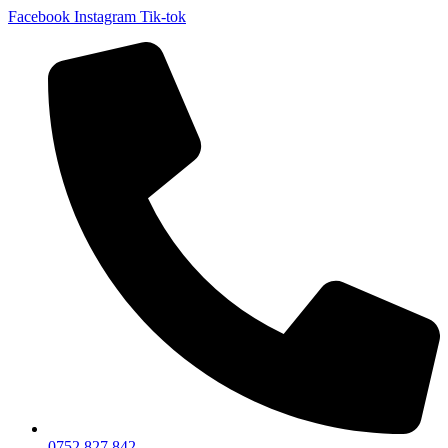
Facebook
Instagram
Tik-tok
0752 827 842