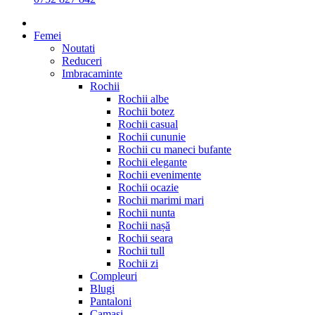
Femei
Noutati
Reduceri
Imbracaminte
Rochii
Rochii albe
Rochii botez
Rochii casual
Rochii cununie
Rochii cu maneci bufante
Rochii elegante
Rochii evenimente
Rochii ocazie
Rochii marimi mari
Rochii nunta
Rochii nașă
Rochii seara
Rochii tull
Rochii zi
Compleuri
Blugi
Pantaloni
Camasi