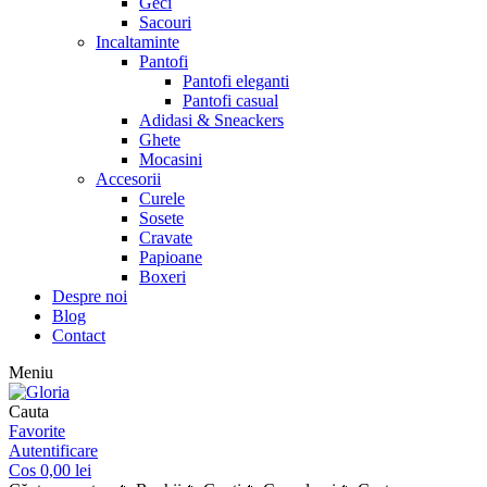
Geci
Sacouri
Incaltaminte
Pantofi
Pantofi eleganti
Pantofi casual
Adidasi & Sneackers
Ghete
Mocasini
Accesorii
Curele
Sosete
Cravate
Papioane
Boxeri
Despre noi
Blog
Contact
Meniu
Cauta
Favorite
Autentificare
Cos
0,00
lei