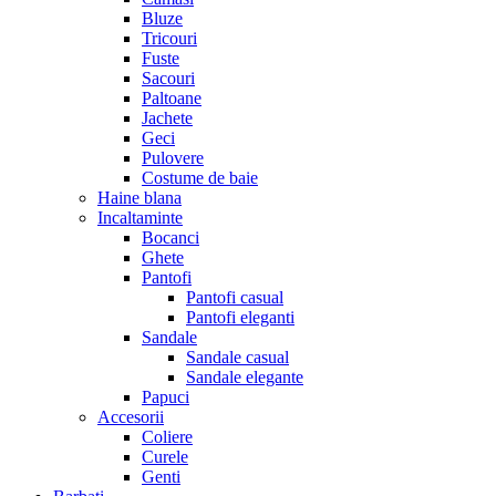
Bluze
Tricouri
Fuste
Sacouri
Paltoane
Jachete
Geci
Pulovere
Costume de baie
Haine blana
Incaltaminte
Bocanci
Ghete
Pantofi
Pantofi casual
Pantofi eleganti
Sandale
Sandale casual
Sandale elegante
Papuci
Accesorii
Coliere
Curele
Genti