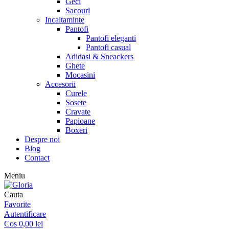
Geci
Sacouri
Incaltaminte
Pantofi
Pantofi eleganti
Pantofi casual
Adidasi & Sneackers
Ghete
Mocasini
Accesorii
Curele
Sosete
Cravate
Papioane
Boxeri
Despre noi
Blog
Contact
Meniu
Cauta
Favorite
Autentificare
Cos
0,00
lei