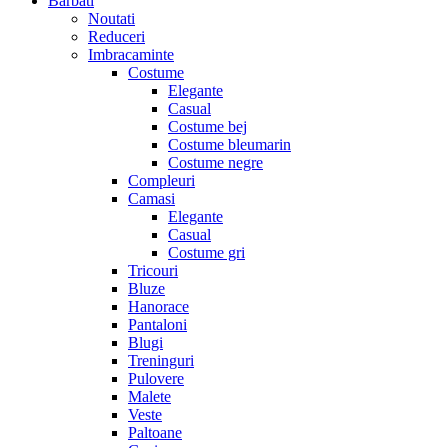
Barbati
Noutati
Reduceri
Imbracaminte
Costume
Elegante
Casual
Costume bej
Costume bleumarin
Costume negre
Compleuri
Camasi
Elegante
Casual
Costume gri
Tricouri
Bluze
Hanorace
Pantaloni
Blugi
Treninguri
Pulovere
Malete
Veste
Paltoane