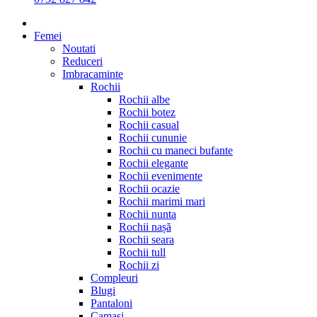
Femei
Noutati
Reduceri
Imbracaminte
Rochii
Rochii albe
Rochii botez
Rochii casual
Rochii cununie
Rochii cu maneci bufante
Rochii elegante
Rochii evenimente
Rochii ocazie
Rochii marimi mari
Rochii nunta
Rochii nașă
Rochii seara
Rochii tull
Rochii zi
Compleuri
Blugi
Pantaloni
Camasi