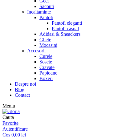
Geci
Sacouri
Incaltaminte
Pantofi
Pantofi eleganti
Pantofi casual
Adidasi & Sneackers
Ghete
Mocasini
Accesorii
Curele
Sosete
Cravate
Papioane
Boxeri
Despre noi
Blog
Contact
Meniu
Cauta
Favorite
Autentificare
Cos
0,00
lei