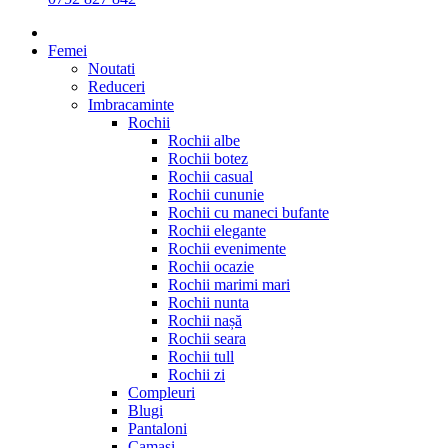
Femei
Noutati
Reduceri
Imbracaminte
Rochii
Rochii albe
Rochii botez
Rochii casual
Rochii cununie
Rochii cu maneci bufante
Rochii elegante
Rochii evenimente
Rochii ocazie
Rochii marimi mari
Rochii nunta
Rochii nașă
Rochii seara
Rochii tull
Rochii zi
Compleuri
Blugi
Pantaloni
Camasi