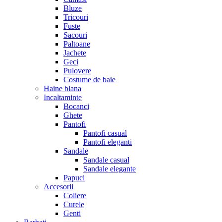
Bluze
Tricouri
Fuste
Sacouri
Paltoane
Jachete
Geci
Pulovere
Costume de baie
Haine blana
Incaltaminte
Bocanci
Ghete
Pantofi
Pantofi casual
Pantofi eleganti
Sandale
Sandale casual
Sandale elegante
Papuci
Accesorii
Coliere
Curele
Genti