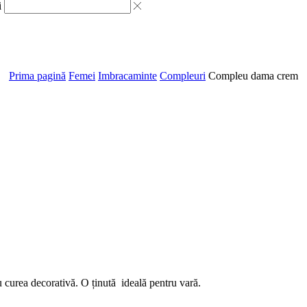
i
Prima pagină
Femei
Imbracaminte
Compleuri
Compleu dama crem
u curea decorativă. O ținută ideală pentru vară.