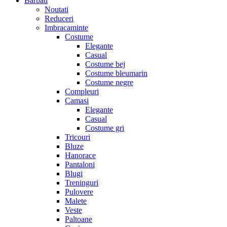
Barbati
Noutati
Reduceri
Imbracaminte
Costume
Elegante
Casual
Costume bej
Costume bleumarin
Costume negre
Compleuri
Camasi
Elegante
Casual
Costume gri
Tricouri
Bluze
Hanorace
Pantaloni
Blugi
Treninguri
Pulovere
Malete
Veste
Paltoane