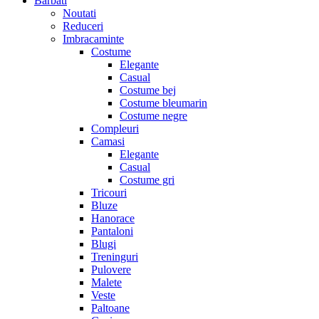
Barbati
Noutati
Reduceri
Imbracaminte
Costume
Elegante
Casual
Costume bej
Costume bleumarin
Costume negre
Compleuri
Camasi
Elegante
Casual
Costume gri
Tricouri
Bluze
Hanorace
Pantaloni
Blugi
Treninguri
Pulovere
Malete
Veste
Paltoane