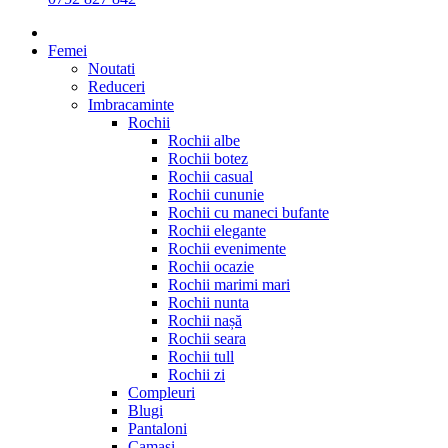
Femei
Noutati
Reduceri
Imbracaminte
Rochii
Rochii albe
Rochii botez
Rochii casual
Rochii cununie
Rochii cu maneci bufante
Rochii elegante
Rochii evenimente
Rochii ocazie
Rochii marimi mari
Rochii nunta
Rochii nașă
Rochii seara
Rochii tull
Rochii zi
Compleuri
Blugi
Pantaloni
Camasi