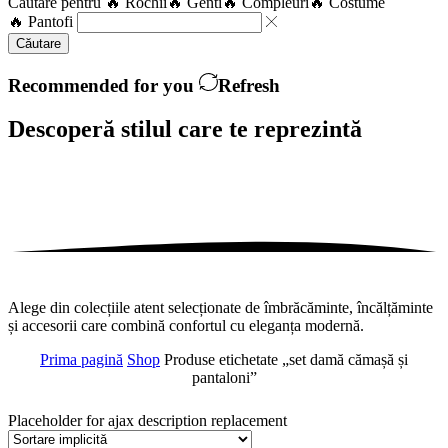
Căutare pentru
🔥 Rochii
🔥 Genti
🔥 Compleuri
🔥 Costume
🔥 Pantofi
Căutare
Recommended for you
Refresh
Descoperă stilul care te
reprezintă
Alege din colecțiile atent selecționate de îmbrăcăminte, încălțăminte
și accesorii care combină confortul cu eleganța modernă.
Prima pagină
Shop
Produse etichetate „set damă cămașă și
pantaloni”
Placeholder for ajax description replacement