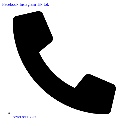
Facebook
Instagram
Tik-tok
0752 827 842