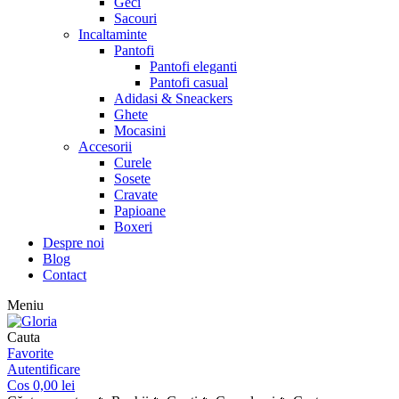
Geci
Sacouri
Incaltaminte
Pantofi
Pantofi eleganti
Pantofi casual
Adidasi & Sneackers
Ghete
Mocasini
Accesorii
Curele
Sosete
Cravate
Papioane
Boxeri
Despre noi
Blog
Contact
Meniu
Cauta
Favorite
Autentificare
Cos
0,00
lei