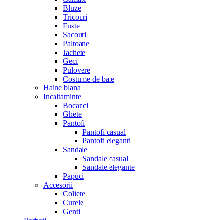
Bluze
Tricouri
Fuste
Sacouri
Paltoane
Jachete
Geci
Pulovere
Costume de baie
Haine blana
Incaltaminte
Bocanci
Ghete
Pantofi
Pantofi casual
Pantofi eleganti
Sandale
Sandale casual
Sandale elegante
Papuci
Accesorii
Coliere
Curele
Genti