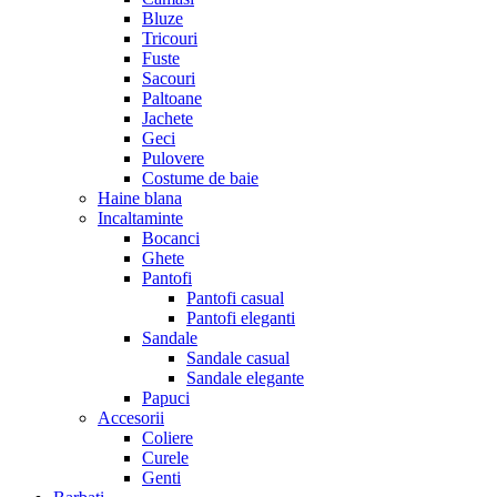
Bluze
Tricouri
Fuste
Sacouri
Paltoane
Jachete
Geci
Pulovere
Costume de baie
Haine blana
Incaltaminte
Bocanci
Ghete
Pantofi
Pantofi casual
Pantofi eleganti
Sandale
Sandale casual
Sandale elegante
Papuci
Accesorii
Coliere
Curele
Genti