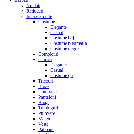
Barbati
Noutati
Reduceri
Imbracaminte
Costume
Elegante
Casual
Costume bej
Costume bleumarin
Costume negre
Compleuri
Camasi
Elegante
Casual
Costume gri
Tricouri
Bluze
Hanorace
Pantaloni
Blugi
Treninguri
Pulovere
Malete
Veste
Paltoane