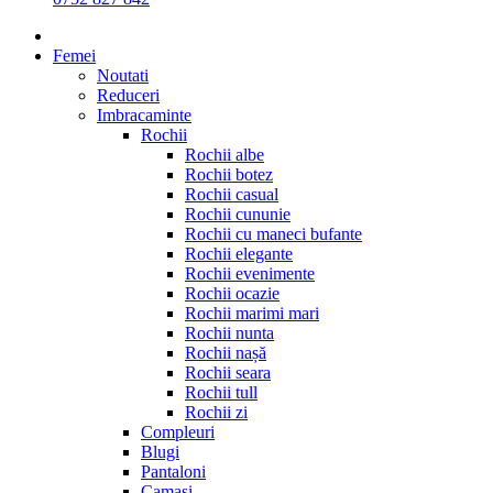
Femei
Noutati
Reduceri
Imbracaminte
Rochii
Rochii albe
Rochii botez
Rochii casual
Rochii cununie
Rochii cu maneci bufante
Rochii elegante
Rochii evenimente
Rochii ocazie
Rochii marimi mari
Rochii nunta
Rochii nașă
Rochii seara
Rochii tull
Rochii zi
Compleuri
Blugi
Pantaloni
Camasi