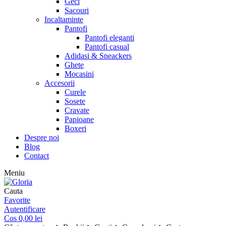
Geci
Sacouri
Incaltaminte
Pantofi
Pantofi eleganti
Pantofi casual
Adidasi & Sneackers
Ghete
Mocasini
Accesorii
Curele
Sosete
Cravate
Papioane
Boxeri
Despre noi
Blog
Contact
Meniu
Cauta
Favorite
Autentificare
Cos
0,00
lei