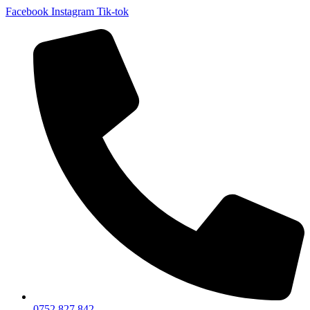
Facebook
Instagram
Tik-tok
0752 827 842