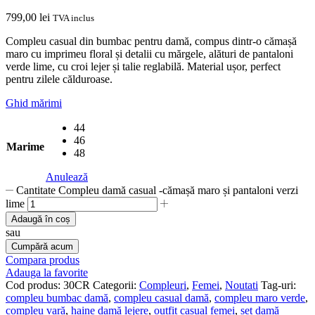
799,00
lei
TVA inclus
Compleu casual din bumbac pentru damă, compus dintr-o cămașă
maro cu imprimeu floral și detalii cu mărgele, alături de pantaloni
verde lime, cu croi lejer și talie reglabilă. Material ușor, perfect
pentru zilele călduroase.
Ghid mărimi
44
46
Marime
48
Anulează
Cantitate Compleu damă casual -cămașă maro și pantaloni verzi
lime
Adaugă în coș
sau
Cumpără acum
Compara produs
Adauga la favorite
Cod produs:
30CR
Categorii:
Compleuri
,
Femei
,
Noutati
Tag-uri:
compleu bumbac damă
,
compleu casual damă
,
compleu maro verde
,
compleu vară
,
haine damă lejere
,
outfit casual femei
,
set damă