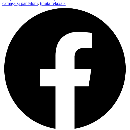
cămașă și pantaloni
,
ținută relaxată