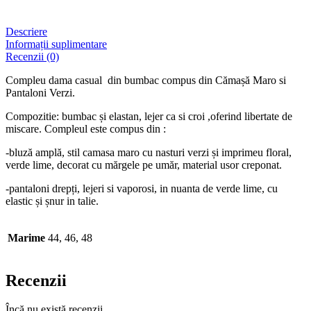
Descriere
Informații suplimentare
Recenzii (0)
Compleu dama casual din bumbac compus din Cămașă Maro si
Pantaloni Verzi.
Compozitie: bumbac și elastan, lejer ca si croi ,oferind libertate de
miscare. Compleul este compus din :
-bluză amplă, stil camasa maro cu nasturi verzi și imprimeu floral,
verde lime, decorat cu mărgele pe umăr, material usor creponat.
-pantaloni drepți, lejeri si vaporosi, in nuanta de verde lime, cu
elastic și șnur in talie.
Marime
44, 46, 48
Recenzii
Încă nu există recenzii.