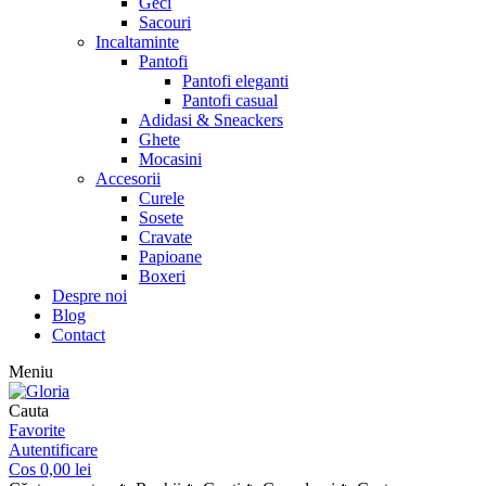
Geci
Sacouri
Incaltaminte
Pantofi
Pantofi eleganti
Pantofi casual
Adidasi & Sneackers
Ghete
Mocasini
Accesorii
Curele
Sosete
Cravate
Papioane
Boxeri
Despre noi
Blog
Contact
Meniu
Cauta
Favorite
Autentificare
Cos
0,00
lei