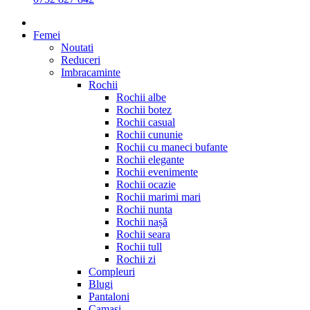
Femei
Noutati
Reduceri
Imbracaminte
Rochii
Rochii albe
Rochii botez
Rochii casual
Rochii cununie
Rochii cu maneci bufante
Rochii elegante
Rochii evenimente
Rochii ocazie
Rochii marimi mari
Rochii nunta
Rochii nașă
Rochii seara
Rochii tull
Rochii zi
Compleuri
Blugi
Pantaloni
Camasi