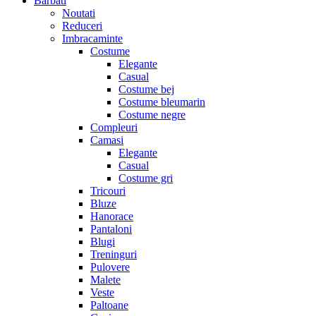
Barbati
Noutati
Reduceri
Imbracaminte
Costume
Elegante
Casual
Costume bej
Costume bleumarin
Costume negre
Compleuri
Camasi
Elegante
Casual
Costume gri
Tricouri
Bluze
Hanorace
Pantaloni
Blugi
Treninguri
Pulovere
Malete
Veste
Paltoane