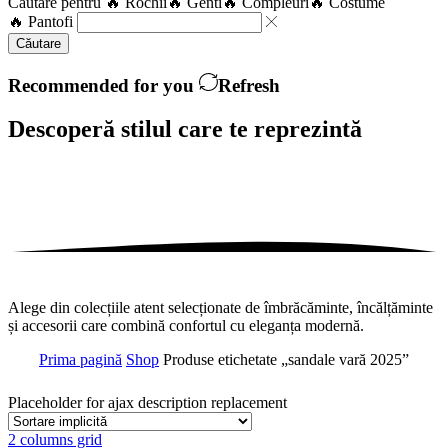
Căutare pentru
🔥 Rochii
🔥 Genti
🔥 Compleuri
🔥 Costume
🔥 Pantofi
Căutare
Recommended for you
Refresh
Descoperă stilul care te
reprezintă
Alege din colecțiile atent selecționate de îmbrăcăminte, încălțăminte
și accesorii care combină confortul cu eleganța modernă.
Prima pagină
Shop
Produse etichetate „sandale vară 2025”
Placeholder for ajax description replacement
2 columns grid