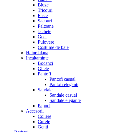
Bluze
Tricouri
Fuste
Sacouri
Paltoane
Jachete
Geci
Pulovere
Costume de baie
Haine blana
Incaltaminte
Bocanci
Ghete
Pantofi
Pantofi casual
Pantofi eleganti
Sandale
Sandale casual
Sandale elegante
Papuci
Accesorii
Coliere
Curele
Genti