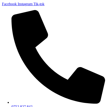
Facebook
Instagram
Tik-tok
0752 827 842