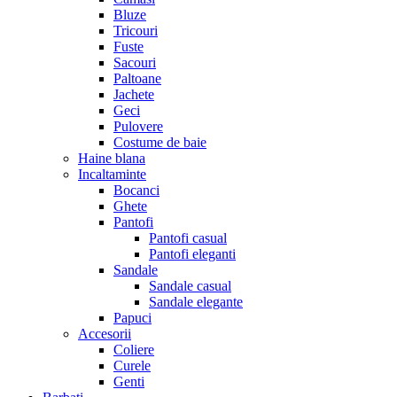
Bluze
Tricouri
Fuste
Sacouri
Paltoane
Jachete
Geci
Pulovere
Costume de baie
Haine blana
Incaltaminte
Bocanci
Ghete
Pantofi
Pantofi casual
Pantofi eleganti
Sandale
Sandale casual
Sandale elegante
Papuci
Accesorii
Coliere
Curele
Genti