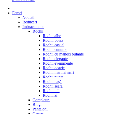
Femei
Noutati
Reduceri
Imbracaminte
Rochii
Rochii albe
Rochii botez
Rochii casual
Rochii cununie
Rochii cu maneci bufante
Rochii elegante
Rochii evenimente
Rochii ocazie
Rochii marimi mari
Rochii nunta
Rochii nașă
Rochii seara
Rochii tull
Rochii zi
Compleuri
Blugi
Pantaloni
Camasi