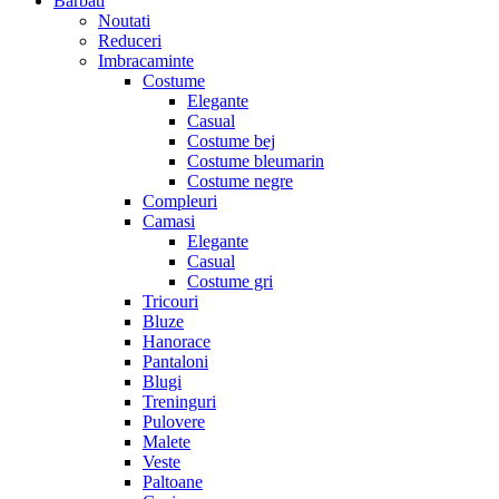
Barbati
Noutati
Reduceri
Imbracaminte
Costume
Elegante
Casual
Costume bej
Costume bleumarin
Costume negre
Compleuri
Camasi
Elegante
Casual
Costume gri
Tricouri
Bluze
Hanorace
Pantaloni
Blugi
Treninguri
Pulovere
Malete
Veste
Paltoane