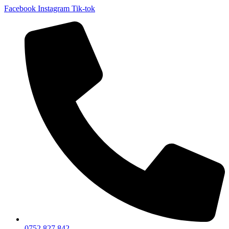
Facebook
Instagram
Tik-tok
0752 827 842