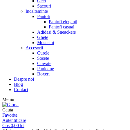
Geci
Sacouri
Incaltaminte
Pantofi
Pantofi eleganti
Pantofi casual
Adidasi & Sneackers
Ghete
Mocasini
Accesorii
Curele
Sosete
Cravate
Papioane
Boxeri
Despre noi
Blog
Contact
Meniu
Cauta
Favorite
Autentificare
Cos
0,00
lei