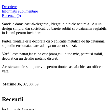
Descriere
Informații suplimentare
Recenzii (0)
Sandale dama casual-elegante , Negre, din piele naturala . Au un
design simplu, dar sofisticat, cu barete subtiri si o catarama reglabila,
in lateral pentru inchidere..
Partea frontala este decorata cu o aplicatie metalica de tip catarama
supradimensionata, care adauga un acent stilizat.
Varful este patrat,iar talpa este joasa,cu un toc mic, patrat si stabil,
decorat cu un detaliu metalic discret.
Aceste sandale sunt potrivite pentru tinute casual-chic sau office de
vara.
Marime
36, 37, 38, 39
Recenzii
Încă nu există recenzii.