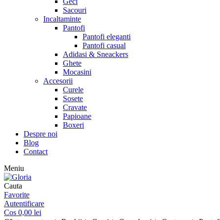
Geci
Sacouri
Incaltaminte
Pantofi
Pantofi eleganti
Pantofi casual
Adidasi & Sneackers
Ghete
Mocasini
Accesorii
Curele
Sosete
Cravate
Papioane
Boxeri
Despre noi
Blog
Contact
Meniu
Cauta
Favorite
Autentificare
Cos
0,00
lei