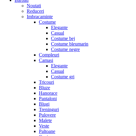
Barbati
Noutati
Reduceri
Imbracaminte
Costume
Elegante
Casual
Costume bej
Costume bleumarin
Costume negre
Compleuri
Camasi
Elegante
Casual
Costume gri
Tricouri
Bluze
Hanorace
Pantaloni
Blugi
Treninguri
Pulovere
Malete
Veste
Paltoane