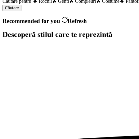
Căutare pentru
🔥 Rochii
🔥 Genti
🔥 Compleuri
🔥 Costume
🔥 Pantof
Căutare
Recommended for you
Refresh
Descoperă stilul care te
reprezintă