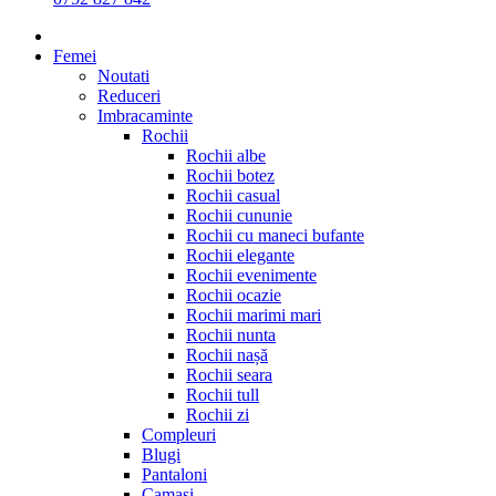
Femei
Noutati
Reduceri
Imbracaminte
Rochii
Rochii albe
Rochii botez
Rochii casual
Rochii cununie
Rochii cu maneci bufante
Rochii elegante
Rochii evenimente
Rochii ocazie
Rochii marimi mari
Rochii nunta
Rochii nașă
Rochii seara
Rochii tull
Rochii zi
Compleuri
Blugi
Pantaloni
Camasi