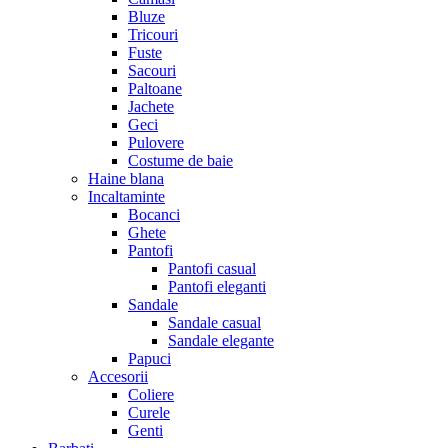
Bluze
Tricouri
Fuste
Sacouri
Paltoane
Jachete
Geci
Pulovere
Costume de baie
Haine blana
Incaltaminte
Bocanci
Ghete
Pantofi
Pantofi casual
Pantofi eleganti
Sandale
Sandale casual
Sandale elegante
Papuci
Accesorii
Coliere
Curele
Genti