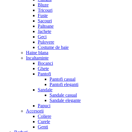
Bluze
Tricouri
Fuste
Sacouri
Paltoane
Jachete
Geci
Pulovere
Costume de baie
Haine blana
Incaltaminte
Bocanci
Ghete
Pantofi
Pantofi casual
Pantofi eleganti
Sandale
Sandale casual
Sandale elegante
Papuci
Accesorii
Coliere
Curele
Genti