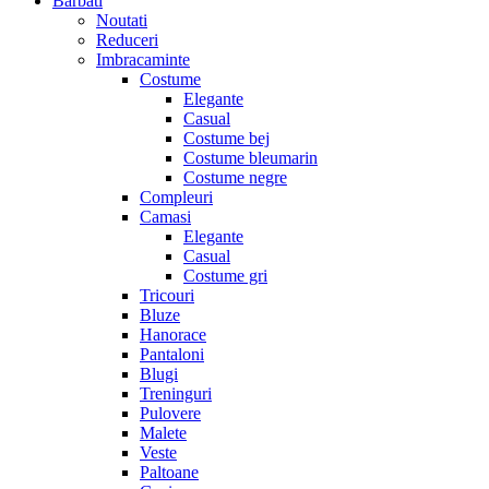
Barbati
Noutati
Reduceri
Imbracaminte
Costume
Elegante
Casual
Costume bej
Costume bleumarin
Costume negre
Compleuri
Camasi
Elegante
Casual
Costume gri
Tricouri
Bluze
Hanorace
Pantaloni
Blugi
Treninguri
Pulovere
Malete
Veste
Paltoane