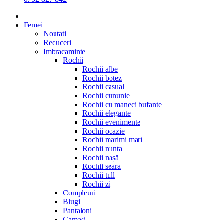
Femei
Noutati
Reduceri
Imbracaminte
Rochii
Rochii albe
Rochii botez
Rochii casual
Rochii cununie
Rochii cu maneci bufante
Rochii elegante
Rochii evenimente
Rochii ocazie
Rochii marimi mari
Rochii nunta
Rochii nașă
Rochii seara
Rochii tull
Rochii zi
Compleuri
Blugi
Pantaloni
Camasi