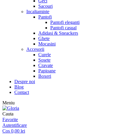
Geci
Sacouri
Incaltaminte
Pantofi
Pantofi eleganti
Pantofi casual
Adidasi & Sneackers
Ghete
Mocasini
Accesorii
Curele
Sosete
Cravate
Papioane
Boxeri
Despre noi
Blog
Contact
Meniu
Cauta
Favorite
Autentificare
Cos
0,00
lei