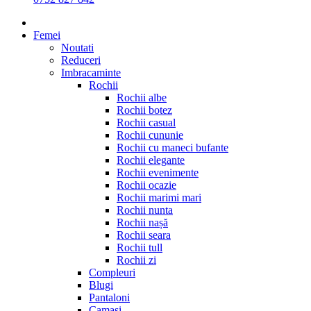
Femei
Noutati
Reduceri
Imbracaminte
Rochii
Rochii albe
Rochii botez
Rochii casual
Rochii cununie
Rochii cu maneci bufante
Rochii elegante
Rochii evenimente
Rochii ocazie
Rochii marimi mari
Rochii nunta
Rochii nașă
Rochii seara
Rochii tull
Rochii zi
Compleuri
Blugi
Pantaloni
Camasi