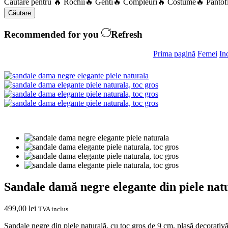
Căutare pentru
🔥 Rochii
🔥 Genti
🔥 Compleuri
🔥 Costume
🔥 Pantof
Căutare
Recommended for you
Refresh
Prima pagină
Femei
In
Sandale damă negre elegante din piele natu
499,00
lei
TVA inclus
Sandale negre din piele naturală, cu toc gros de 9 cm, plasă decorativă 