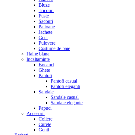
Bluze
Tricouri
Fuste
Sacouri
Paltoane
Jachete
Geci
Pulovere
Costume de baie
Haine blana
Incaltaminte
Bocanci
Ghete
Pantofi
Pantofi casual
Pantofi eleganti
Sandale
Sandale casual
Sandale elegante
Papuci
Accesorii
Coliere
Curele
Genti