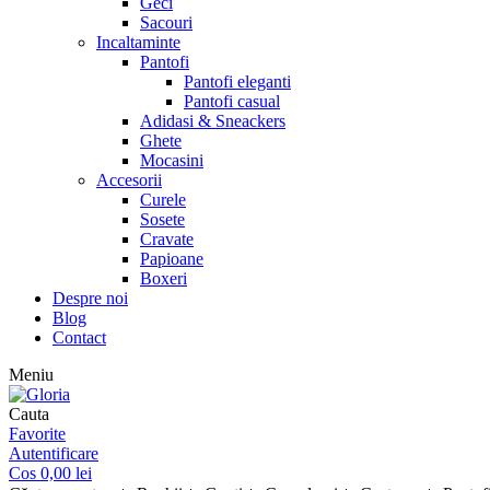
Geci
Sacouri
Incaltaminte
Pantofi
Pantofi eleganti
Pantofi casual
Adidasi & Sneackers
Ghete
Mocasini
Accesorii
Curele
Sosete
Cravate
Papioane
Boxeri
Despre noi
Blog
Contact
Meniu
Cauta
Favorite
Autentificare
Cos
0,00
lei