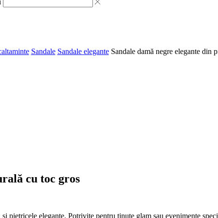
i
caltaminte
Sandale
Sandale elegante
Sandale damă negre elegante din pi
rală cu toc gros
și pietricele elegante. Potrivite pentru ținute glam sau evenimente speci