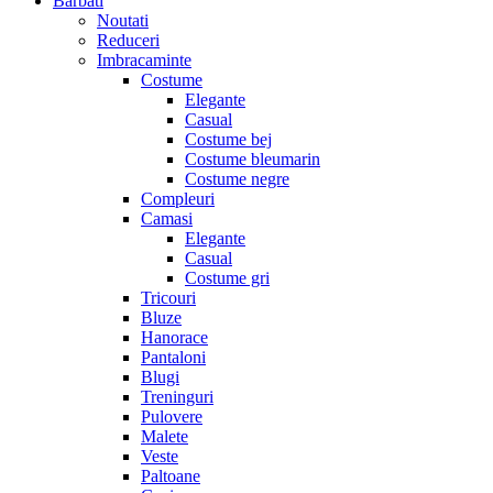
Barbati
Noutati
Reduceri
Imbracaminte
Costume
Elegante
Casual
Costume bej
Costume bleumarin
Costume negre
Compleuri
Camasi
Elegante
Casual
Costume gri
Tricouri
Bluze
Hanorace
Pantaloni
Blugi
Treninguri
Pulovere
Malete
Veste
Paltoane