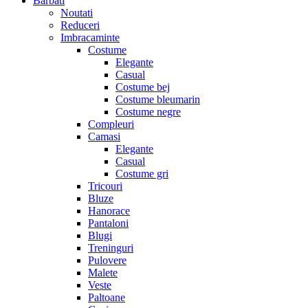
Barbati
Noutati
Reduceri
Imbracaminte
Costume
Elegante
Casual
Costume bej
Costume bleumarin
Costume negre
Compleuri
Camasi
Elegante
Casual
Costume gri
Tricouri
Bluze
Hanorace
Pantaloni
Blugi
Treninguri
Pulovere
Malete
Veste
Paltoane