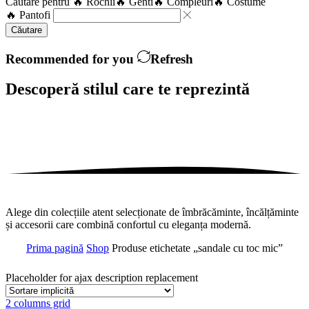
Căutare pentru
🔥 Rochii
🔥 Genti
🔥 Compleuri
🔥 Costume
🔥 Pantofi
Căutare
Recommended for you
Refresh
Descoperă stilul care te
reprezintă
Alege din colecțiile atent selecționate de îmbrăcăminte, încălțăminte
și accesorii care combină confortul cu eleganța modernă.
Prima pagină
Shop
Produse etichetate „sandale cu toc mic”
Placeholder for ajax description replacement
2 columns grid