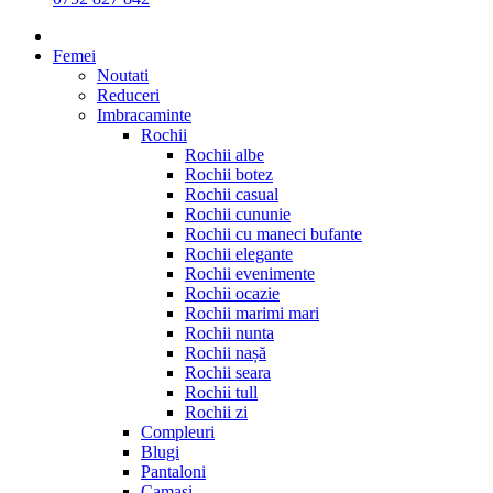
Femei
Noutati
Reduceri
Imbracaminte
Rochii
Rochii albe
Rochii botez
Rochii casual
Rochii cununie
Rochii cu maneci bufante
Rochii elegante
Rochii evenimente
Rochii ocazie
Rochii marimi mari
Rochii nunta
Rochii nașă
Rochii seara
Rochii tull
Rochii zi
Compleuri
Blugi
Pantaloni
Camasi