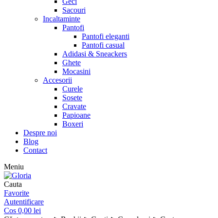
Geci
Sacouri
Incaltaminte
Pantofi
Pantofi eleganti
Pantofi casual
Adidasi & Sneackers
Ghete
Mocasini
Accesorii
Curele
Sosete
Cravate
Papioane
Boxeri
Despre noi
Blog
Contact
Meniu
Cauta
Favorite
Autentificare
Cos
0,00
lei