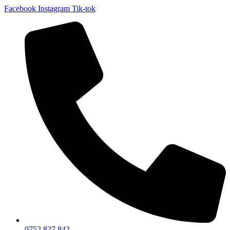
Facebook
Instagram
Tik-tok
0752 827 842