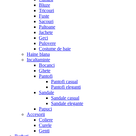
Bluze
Tricouri
Fuste
Sacouri
Paltoane
Jachete
Geci
Pulovere
Costume de baie
Haine blana
Incaltaminte
Bocanci
Ghete
Pantofi
Pantofi casual
Pantofi eleganti
Sandale
Sandale casual
Sandale elegante
Papuci
Accesorii
Coliere
Curele
Genti