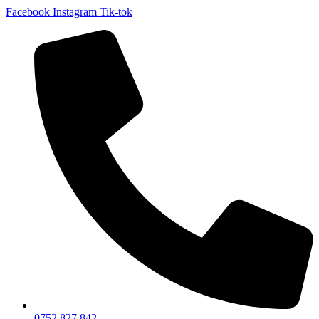
Facebook
Instagram
Tik-tok
0752 827 842