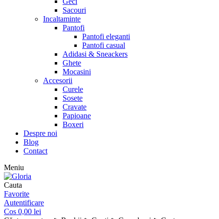
Geci
Sacouri
Incaltaminte
Pantofi
Pantofi eleganti
Pantofi casual
Adidasi & Sneackers
Ghete
Mocasini
Accesorii
Curele
Sosete
Cravate
Papioane
Boxeri
Despre noi
Blog
Contact
Meniu
Cauta
Favorite
Autentificare
Cos
0,00
lei