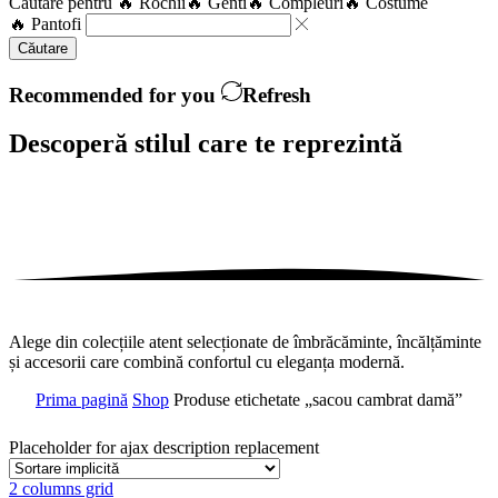
Căutare pentru
🔥 Rochii
🔥 Genti
🔥 Compleuri
🔥 Costume
🔥 Pantofi
Căutare
Recommended for you
Refresh
Descoperă stilul care te
reprezintă
Alege din colecțiile atent selecționate de îmbrăcăminte, încălțăminte
și accesorii care combină confortul cu eleganța modernă.
Prima pagină
Shop
Produse etichetate „sacou cambrat damă”
Placeholder for ajax description replacement
2 columns grid