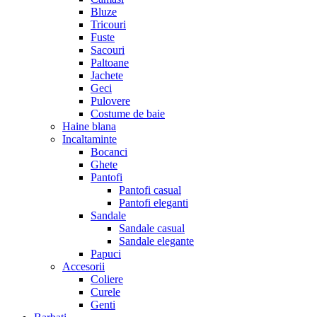
Bluze
Tricouri
Fuste
Sacouri
Paltoane
Jachete
Geci
Pulovere
Costume de baie
Haine blana
Incaltaminte
Bocanci
Ghete
Pantofi
Pantofi casual
Pantofi eleganti
Sandale
Sandale casual
Sandale elegante
Papuci
Accesorii
Coliere
Curele
Genti