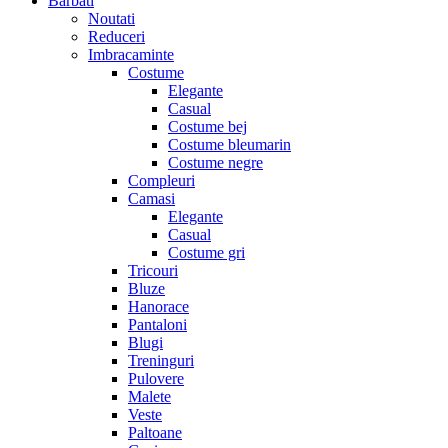
Barbati
Noutati
Reduceri
Imbracaminte
Costume
Elegante
Casual
Costume bej
Costume bleumarin
Costume negre
Compleuri
Camasi
Elegante
Casual
Costume gri
Tricouri
Bluze
Hanorace
Pantaloni
Blugi
Treninguri
Pulovere
Malete
Veste
Paltoane