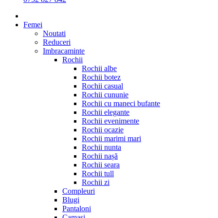
Femei
Noutati
Reduceri
Imbracaminte
Rochii
Rochii albe
Rochii botez
Rochii casual
Rochii cununie
Rochii cu maneci bufante
Rochii elegante
Rochii evenimente
Rochii ocazie
Rochii marimi mari
Rochii nunta
Rochii nașă
Rochii seara
Rochii tull
Rochii zi
Compleuri
Blugi
Pantaloni
Camasi