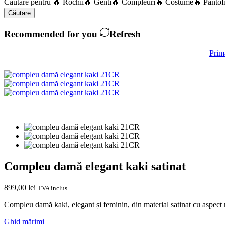
Căutare pentru
🔥 Rochii
🔥 Genti
🔥 Compleuri
🔥 Costume
🔥 Pantof
Căutare
Recommended for you
Refresh
Prim
Compleu damă elegant kaki satinat
899,00
lei
TVA inclus
Compleu damă kaki, elegant și feminin, din material satinat cu aspect mă
Ghid mărimi