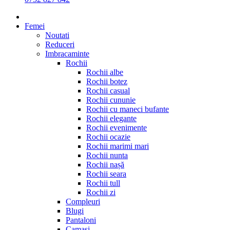
Femei
Noutati
Reduceri
Imbracaminte
Rochii
Rochii albe
Rochii botez
Rochii casual
Rochii cununie
Rochii cu maneci bufante
Rochii elegante
Rochii evenimente
Rochii ocazie
Rochii marimi mari
Rochii nunta
Rochii nașă
Rochii seara
Rochii tull
Rochii zi
Compleuri
Blugi
Pantaloni
Camasi