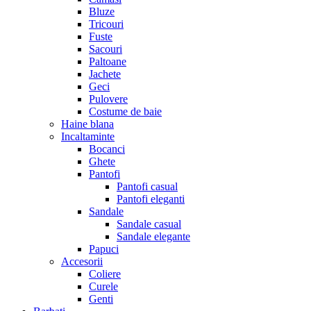
Bluze
Tricouri
Fuste
Sacouri
Paltoane
Jachete
Geci
Pulovere
Costume de baie
Haine blana
Incaltaminte
Bocanci
Ghete
Pantofi
Pantofi casual
Pantofi eleganti
Sandale
Sandale casual
Sandale elegante
Papuci
Accesorii
Coliere
Curele
Genti