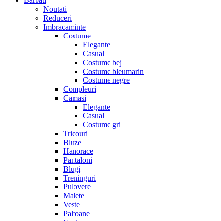
Barbati
Noutati
Reduceri
Imbracaminte
Costume
Elegante
Casual
Costume bej
Costume bleumarin
Costume negre
Compleuri
Camasi
Elegante
Casual
Costume gri
Tricouri
Bluze
Hanorace
Pantaloni
Blugi
Treninguri
Pulovere
Malete
Veste
Paltoane