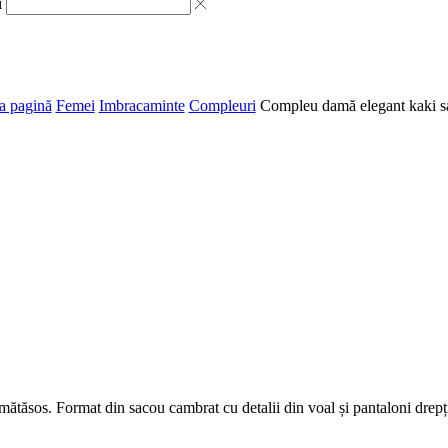
i
a pagină
Femei
Imbracaminte
Compleuri
Compleu damă elegant kaki sa
tăsos. Format din sacou cambrat cu detalii din voal și pantaloni drepți, 