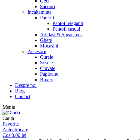
Geci
Sacouri
Incaltaminte
Pantofi
Pantofi eleganti
Pantofi casual
Adidasi & Sneackers
Ghete
Mocasini
Accesorii
Curele
Sosete
Cravate
Papioane
Boxeri
Despre noi
Blog
Contact
Meniu
Cauta
Favorite
Autentificare
Cos
0,00
lei