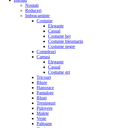
Barbati
Noutati
Reduceri
Imbracaminte
Costume
Elegante
Casual
Costume bej
Costume bleumarin
Costume negre
Compleuri
Camasi
Elegante
Casual
Costume gri
Tricouri
Bluze
Hanorace
Pantaloni
Blugi
Treninguri
Pulovere
Malete
Veste
Paltoane