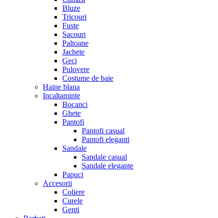
Bluze
Tricouri
Fuste
Sacouri
Paltoane
Jachete
Geci
Pulovere
Costume de baie
Haine blana
Incaltaminte
Bocanci
Ghete
Pantofi
Pantofi casual
Pantofi eleganti
Sandale
Sandale casual
Sandale elegante
Papuci
Accesorii
Coliere
Curele
Genti