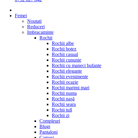
Femei
Noutati
Reduceri
Imbracaminte
Rochii
Rochii albe
Rochii botez
Rochii casual
Rochii cununie
Rochii cu maneci bufante
Rochii elegante
Rochii evenimente
Rochii ocazie
Rochii marimi mari
Rochii nunta
Rochii nașă
Rochii seara
Rochii tull
Rochii zi
Compleuri
Blugi
Pantaloni
Camasi