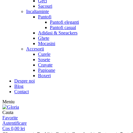
Geci
Sacouri
Incaltaminte
Pantofi
Pantofi eleganti
Pantofi casual
Adidasi & Sneackers
Ghete
Mocasini
Accesorii
Curele
Sosete
Cravate
Papioane
Boxeri
Despre noi
Blog
Contact
Meniu
Cauta
Favorite
Autentificare
Cos
0,00
lei