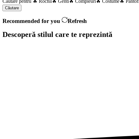
Căutare pentru
🔥 Rochii
🔥 Genti
🔥 Compleuri
🔥 Costume
🔥 Pantof
Căutare
Recommended for you
Refresh
Descoperă stilul care te
reprezintă