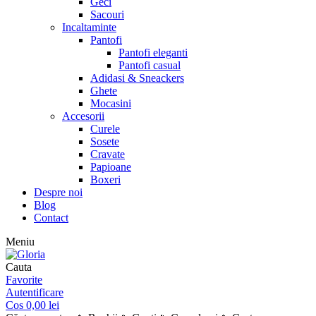
Geci
Sacouri
Incaltaminte
Pantofi
Pantofi eleganti
Pantofi casual
Adidasi & Sneackers
Ghete
Mocasini
Accesorii
Curele
Sosete
Cravate
Papioane
Boxeri
Despre noi
Blog
Contact
Meniu
Cauta
Favorite
Autentificare
Cos
0,00
lei