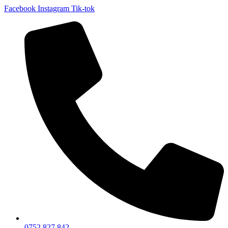
Facebook
Instagram
Tik-tok
0752 827 842