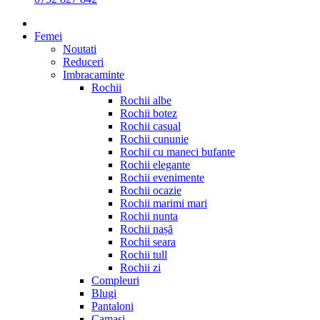
Femei
Noutati
Reduceri
Imbracaminte
Rochii
Rochii albe
Rochii botez
Rochii casual
Rochii cununie
Rochii cu maneci bufante
Rochii elegante
Rochii evenimente
Rochii ocazie
Rochii marimi mari
Rochii nunta
Rochii nașă
Rochii seara
Rochii tull
Rochii zi
Compleuri
Blugi
Pantaloni
Camasi