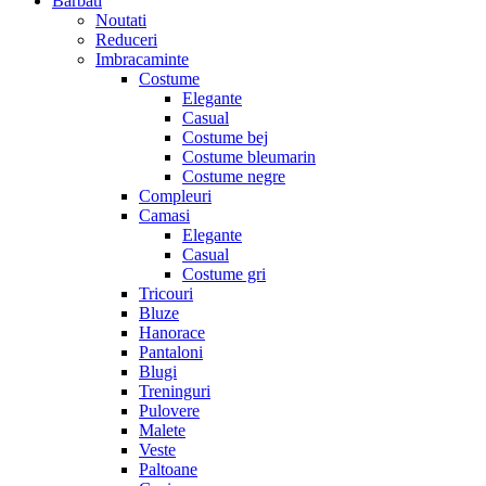
Barbati
Noutati
Reduceri
Imbracaminte
Costume
Elegante
Casual
Costume bej
Costume bleumarin
Costume negre
Compleuri
Camasi
Elegante
Casual
Costume gri
Tricouri
Bluze
Hanorace
Pantaloni
Blugi
Treninguri
Pulovere
Malete
Veste
Paltoane