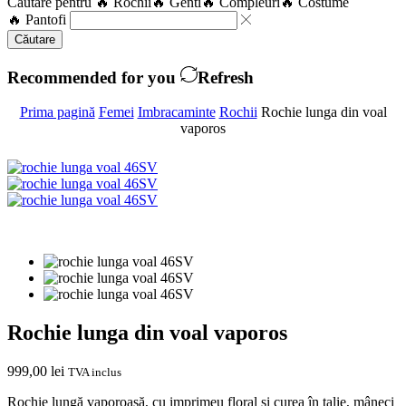
Căutare pentru
🔥 Rochii
🔥 Genti
🔥 Compleuri
🔥 Costume
🔥 Pantofi
Căutare
Recommended for you
Refresh
Prima pagină
Femei
Imbracaminte
Rochii
Rochie lunga din voal
vaporos
Rochie lunga din voal vaporos
999,00
lei
TVA inclus
Rochie lungă vaporoasă, cu imprimeu floral și curea în talie, mâneci