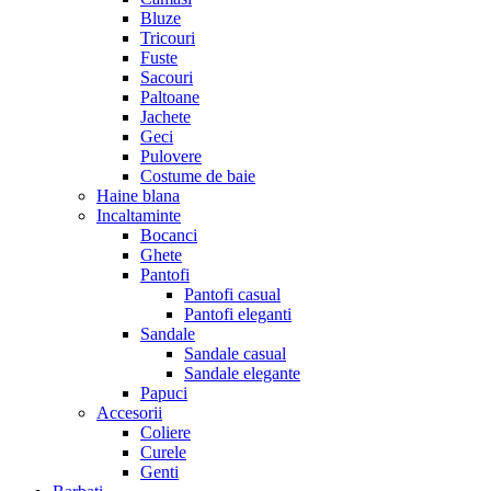
Bluze
Tricouri
Fuste
Sacouri
Paltoane
Jachete
Geci
Pulovere
Costume de baie
Haine blana
Incaltaminte
Bocanci
Ghete
Pantofi
Pantofi casual
Pantofi eleganti
Sandale
Sandale casual
Sandale elegante
Papuci
Accesorii
Coliere
Curele
Genti