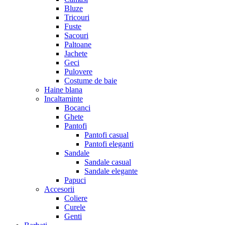
Bluze
Tricouri
Fuste
Sacouri
Paltoane
Jachete
Geci
Pulovere
Costume de baie
Haine blana
Incaltaminte
Bocanci
Ghete
Pantofi
Pantofi casual
Pantofi eleganti
Sandale
Sandale casual
Sandale elegante
Papuci
Accesorii
Coliere
Curele
Genti