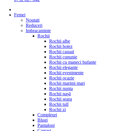
Femei
Noutati
Reduceri
Imbracaminte
Rochii
Rochii albe
Rochii botez
Rochii casual
Rochii cununie
Rochii cu maneci bufante
Rochii elegante
Rochii evenimente
Rochii ocazie
Rochii marimi mari
Rochii nunta
Rochii nașă
Rochii seara
Rochii tull
Rochii zi
Compleuri
Blugi
Pantaloni
Camasi