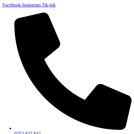
Facebook
Instagram
Tik-tok
0752 827 842