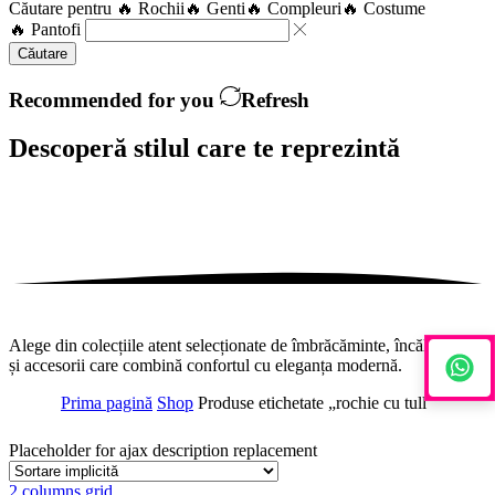
Căutare pentru
🔥 Rochii
🔥 Genti
🔥 Compleuri
🔥 Costume
🔥 Pantofi
Căutare
Recommended for you
Refresh
Descoperă stilul care te
reprezintă
Alege din colecțiile atent selecționate de îmbrăcăminte, încălțăminte
și accesorii care combină confortul cu eleganța modernă.
Prima pagină
Shop
Produse etichetate „rochie cu tull”
Placeholder for ajax description replacement
2 columns grid