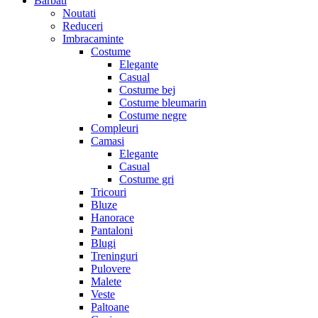
Barbati
Noutati
Reduceri
Imbracaminte
Costume
Elegante
Casual
Costume bej
Costume bleumarin
Costume negre
Compleuri
Camasi
Elegante
Casual
Costume gri
Tricouri
Bluze
Hanorace
Pantaloni
Blugi
Treninguri
Pulovere
Malete
Veste
Paltoane