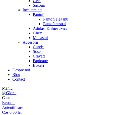
Geci
Sacouri
Incaltaminte
Pantofi
Pantofi eleganti
Pantofi casual
Adidasi & Sneackers
Ghete
Mocasini
Accesorii
Curele
Sosete
Cravate
Papioane
Boxeri
Despre noi
Blog
Contact
Meniu
Cauta
Favorite
Autentificare
Cos
0,00
lei