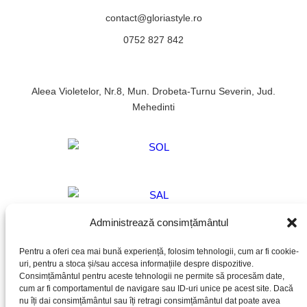
contact@gloriastyle.ro
0752 827 842
Aleea Violetelor, Nr.8, Mun. Drobeta-Turnu Severin, Jud.
Mehedinti
Administrează consimțământul
Pentru a oferi cea mai bună experiență, folosim tehnologii, cum ar fi cookie-
uri, pentru a stoca și/sau accesa informațiile despre dispozitive.
Consimțământul pentru aceste tehnologii ne permite să procesăm date,
cum ar fi comportamentul de navigare sau ID-uri unice pe acest site. Dacă
Termeni si conditii
Confidentialitate
Livrare
nu îți dai consimțământul sau îți retragi consimțământul dat poate avea