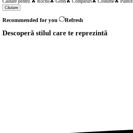
Căutare pentru
🔥 Rochii
🔥 Genti
🔥 Compleuri
🔥 Costume
🔥 Pantof
Căutare
Recommended for you
Refresh
Descoperă stilul care te
reprezintă