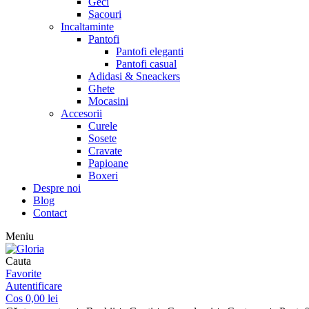
Geci
Sacouri
Incaltaminte
Pantofi
Pantofi eleganti
Pantofi casual
Adidasi & Sneackers
Ghete
Mocasini
Accesorii
Curele
Sosete
Cravate
Papioane
Boxeri
Despre noi
Blog
Contact
Meniu
Cauta
Favorite
Autentificare
Cos
0,00
lei