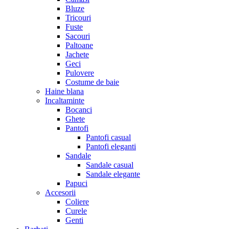
Bluze
Tricouri
Fuste
Sacouri
Paltoane
Jachete
Geci
Pulovere
Costume de baie
Haine blana
Incaltaminte
Bocanci
Ghete
Pantofi
Pantofi casual
Pantofi eleganti
Sandale
Sandale casual
Sandale elegante
Papuci
Accesorii
Coliere
Curele
Genti