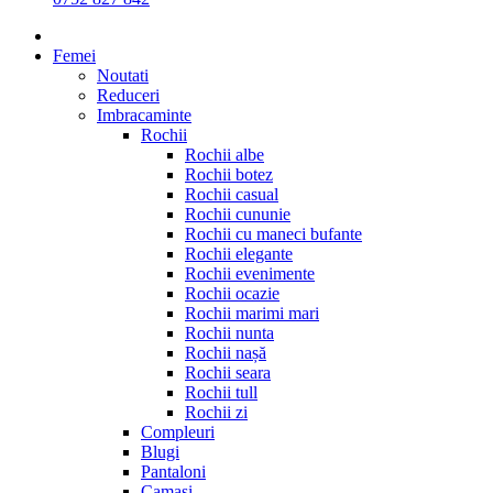
Femei
Noutati
Reduceri
Imbracaminte
Rochii
Rochii albe
Rochii botez
Rochii casual
Rochii cununie
Rochii cu maneci bufante
Rochii elegante
Rochii evenimente
Rochii ocazie
Rochii marimi mari
Rochii nunta
Rochii nașă
Rochii seara
Rochii tull
Rochii zi
Compleuri
Blugi
Pantaloni
Camasi