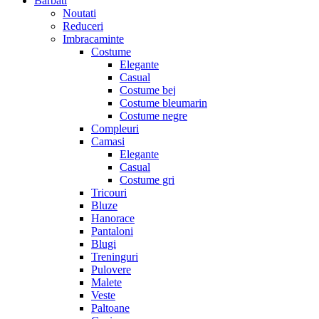
Barbati
Noutati
Reduceri
Imbracaminte
Costume
Elegante
Casual
Costume bej
Costume bleumarin
Costume negre
Compleuri
Camasi
Elegante
Casual
Costume gri
Tricouri
Bluze
Hanorace
Pantaloni
Blugi
Treninguri
Pulovere
Malete
Veste
Paltoane