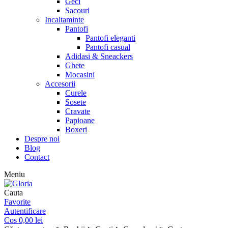
Geci
Sacouri
Incaltaminte
Pantofi
Pantofi eleganti
Pantofi casual
Adidasi & Sneackers
Ghete
Mocasini
Accesorii
Curele
Sosete
Cravate
Papioane
Boxeri
Despre noi
Blog
Contact
Meniu
Cauta
Favorite
Autentificare
Cos
0,00
lei