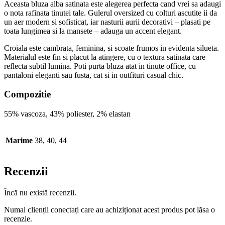
Aceasta bluza alba satinata este alegerea perfecta cand vrei sa adaugi
o nota rafinata tinutei tale. Gulerul oversized cu colturi ascutite ii da
un aer modern si sofisticat, iar nasturii aurii decorativi – plasati pe
toata lungimea si la mansete – adauga un accent elegant.
Croiala este cambrata, feminina, si scoate frumos in evidenta silueta.
Materialul este fin si placut la atingere, cu o textura satinata care
reflecta subtil lumina. Poti purta bluza atat in tinute office, cu
pantaloni eleganti sau fusta, cat si in outfituri casual chic.
Compozitie
55% vascoza, 43% poliester, 2% elastan
Marime
38, 40, 44
Recenzii
Încă nu există recenzii.
Numai clienții conectați care au achiziționat acest produs pot lăsa o
recenzie.