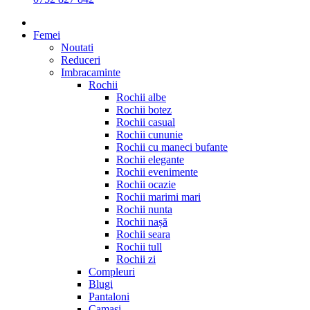
Femei
Noutati
Reduceri
Imbracaminte
Rochii
Rochii albe
Rochii botez
Rochii casual
Rochii cununie
Rochii cu maneci bufante
Rochii elegante
Rochii evenimente
Rochii ocazie
Rochii marimi mari
Rochii nunta
Rochii nașă
Rochii seara
Rochii tull
Rochii zi
Compleuri
Blugi
Pantaloni
Camasi