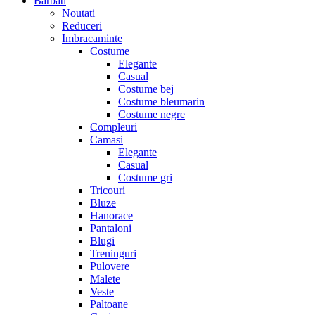
Barbati
Noutati
Reduceri
Imbracaminte
Costume
Elegante
Casual
Costume bej
Costume bleumarin
Costume negre
Compleuri
Camasi
Elegante
Casual
Costume gri
Tricouri
Bluze
Hanorace
Pantaloni
Blugi
Treninguri
Pulovere
Malete
Veste
Paltoane