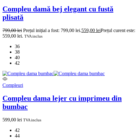
Compleu damă bej elegant cu fustă
plisată
799,00
lei
Prețul inițial a fost: 799,00 lei.
559,00
lei
Prețul curent este:
559,00 lei.
TVA inclus
36
38
40
42
Compleuri
Compleu dama lejer cu imprimeu din
bumbac
599,00
lei
TVA inclus
42
44