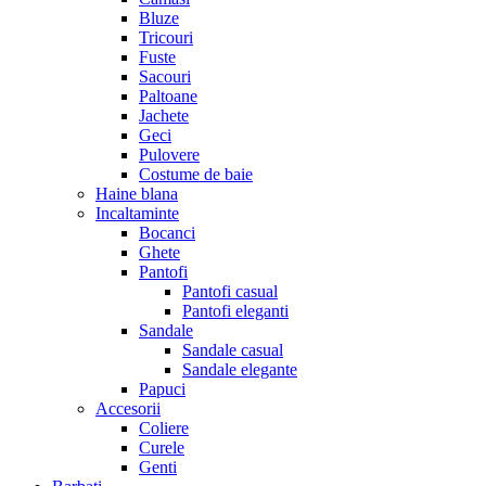
Bluze
Tricouri
Fuste
Sacouri
Paltoane
Jachete
Geci
Pulovere
Costume de baie
Haine blana
Incaltaminte
Bocanci
Ghete
Pantofi
Pantofi casual
Pantofi eleganti
Sandale
Sandale casual
Sandale elegante
Papuci
Accesorii
Coliere
Curele
Genti