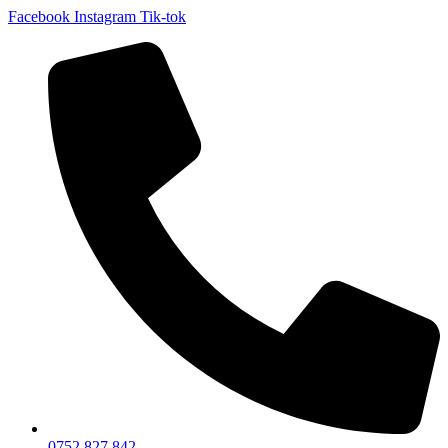
Facebook
Instagram
Tik-tok
0752 827 842