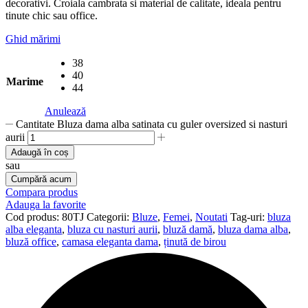
decorativi. Croiala cambrata si material de calitate, ideala pentru
tinute chic sau office.
Ghid mărimi
38
40
Marime
44
Anulează
Cantitate Bluza dama alba satinata cu guler oversized si nasturi
aurii
Adaugă în coș
sau
Cumpără acum
Compara produs
Adauga la favorite
Cod produs:
80TJ
Categorii:
Bluze
,
Femei
,
Noutati
Tag-uri:
bluza
alba eleganta
,
bluza cu nasturi aurii
,
bluză damă
,
bluza dama alba
,
bluză office
,
camasa eleganta dama
,
ținută de birou