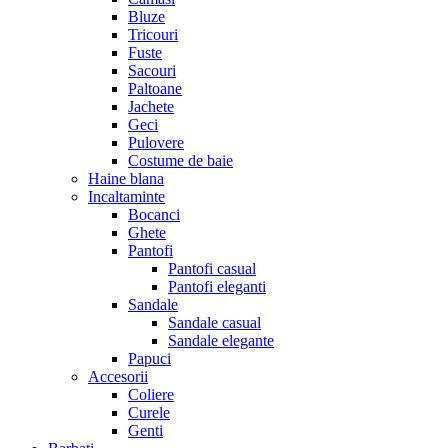
Bluze
Tricouri
Fuste
Sacouri
Paltoane
Jachete
Geci
Pulovere
Costume de baie
Haine blana
Incaltaminte
Bocanci
Ghete
Pantofi
Pantofi casual
Pantofi eleganti
Sandale
Sandale casual
Sandale elegante
Papuci
Accesorii
Coliere
Curele
Genti