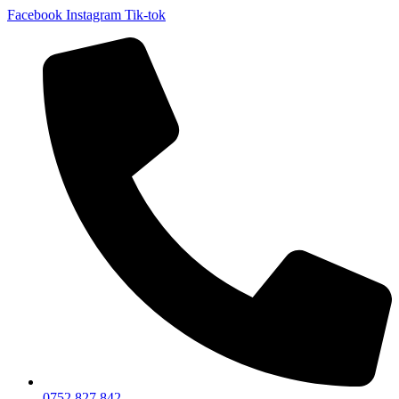
Facebook
Instagram
Tik-tok
0752 827 842