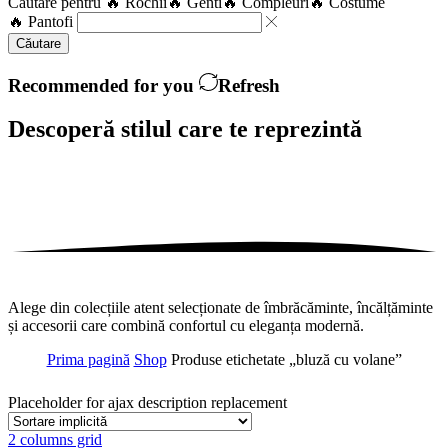
Căutare pentru
🔥 Rochii
🔥 Genti
🔥 Compleuri
🔥 Costume
🔥 Pantofi
Căutare
Recommended for you
Refresh
Descoperă stilul care te
reprezintă
Alege din colecțiile atent selecționate de îmbrăcăminte, încălțăminte
și accesorii care combină confortul cu eleganța modernă.
Prima pagină
Shop
Produse etichetate „bluză cu volane”
Placeholder for ajax description replacement
2 columns grid