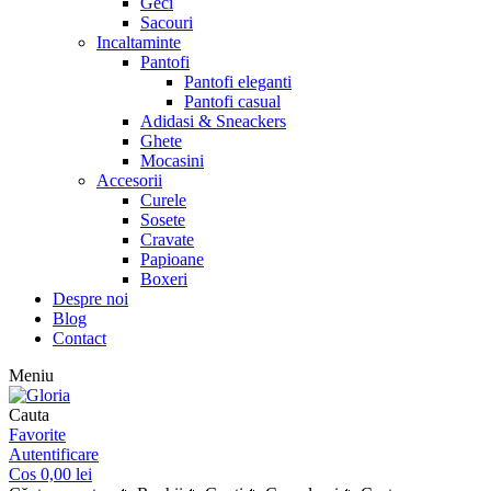
Geci
Sacouri
Incaltaminte
Pantofi
Pantofi eleganti
Pantofi casual
Adidasi & Sneackers
Ghete
Mocasini
Accesorii
Curele
Sosete
Cravate
Papioane
Boxeri
Despre noi
Blog
Contact
Meniu
Cauta
Favorite
Autentificare
Cos
0,00
lei