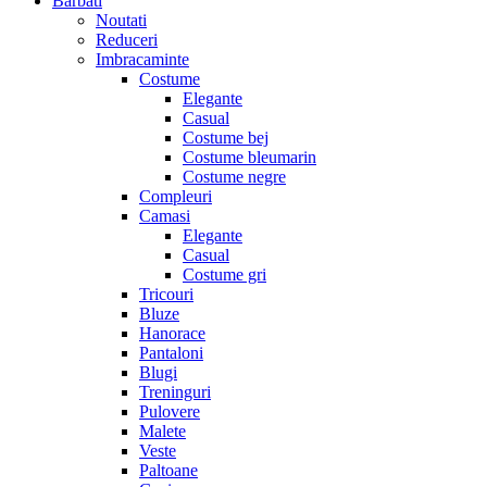
Barbati
Noutati
Reduceri
Imbracaminte
Costume
Elegante
Casual
Costume bej
Costume bleumarin
Costume negre
Compleuri
Camasi
Elegante
Casual
Costume gri
Tricouri
Bluze
Hanorace
Pantaloni
Blugi
Treninguri
Pulovere
Malete
Veste
Paltoane