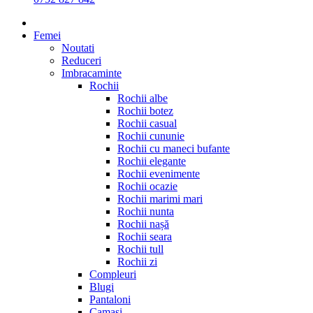
Femei
Noutati
Reduceri
Imbracaminte
Rochii
Rochii albe
Rochii botez
Rochii casual
Rochii cununie
Rochii cu maneci bufante
Rochii elegante
Rochii evenimente
Rochii ocazie
Rochii marimi mari
Rochii nunta
Rochii nașă
Rochii seara
Rochii tull
Rochii zi
Compleuri
Blugi
Pantaloni
Camasi