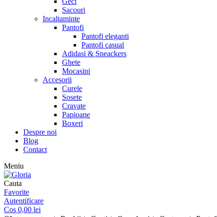
Geci
Sacouri
Incaltaminte
Pantofi
Pantofi eleganti
Pantofi casual
Adidasi & Sneackers
Ghete
Mocasini
Accesorii
Curele
Sosete
Cravate
Papioane
Boxeri
Despre noi
Blog
Contact
Meniu
Cauta
Favorite
Autentificare
Cos
0,00
lei