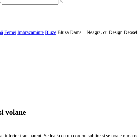
i
nă
Femei
Imbracaminte
Bluze
Bluza Dama – Neagra, cu Design Deosebi
i volane
rat inferior transparent. Se leaga cu un cordon subtire si se poate purta p