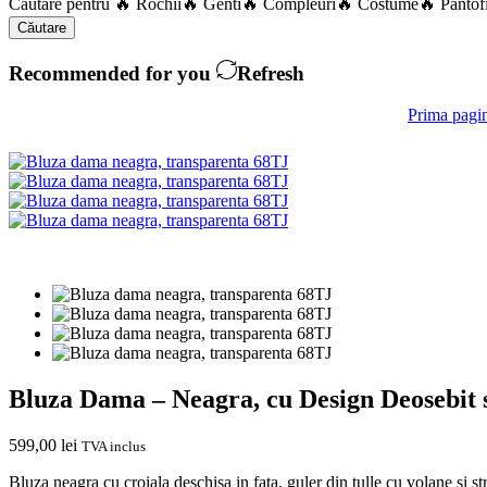
Căutare pentru
🔥 Rochii
🔥 Genti
🔥 Compleuri
🔥 Costume
🔥 Pantof
Căutare
Recommended for you
Refresh
Prima pagi
Bluza Dama – Neagra, cu Design Deosebit s
599,00
lei
TVA inclus
Bluza neagra cu croiala deschisa in fata, guler din tulle cu volane si st