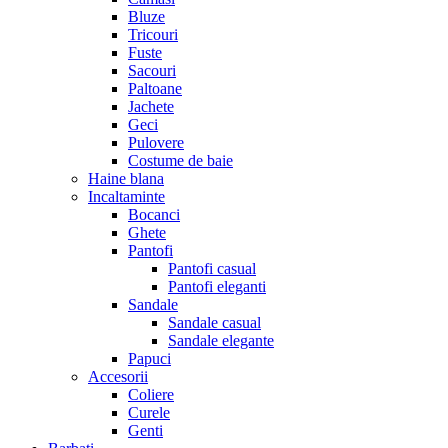
Bluze
Tricouri
Fuste
Sacouri
Paltoane
Jachete
Geci
Pulovere
Costume de baie
Haine blana
Incaltaminte
Bocanci
Ghete
Pantofi
Pantofi casual
Pantofi eleganti
Sandale
Sandale casual
Sandale elegante
Papuci
Accesorii
Coliere
Curele
Genti