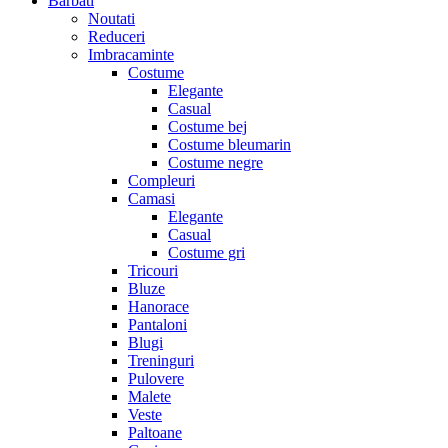
Barbati
Noutati
Reduceri
Imbracaminte
Costume
Elegante
Casual
Costume bej
Costume bleumarin
Costume negre
Compleuri
Camasi
Elegante
Casual
Costume gri
Tricouri
Bluze
Hanorace
Pantaloni
Blugi
Treninguri
Pulovere
Malete
Veste
Paltoane