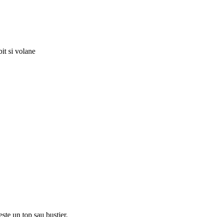
t si volane
este un top sau bustier.