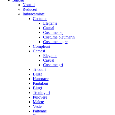
Barbati
Noutati
Reduceri
Imbracaminte
Costume
Elegante
Casual
Costume bej
Costume bleumarin
Costume negre
Compleuri
Camasi
Elegante
Casual
Costume gri
Tricouri
Bluze
Hanorace
Pantaloni
Blugi
Treninguri
Pulovere
Malete
Veste
Paltoane