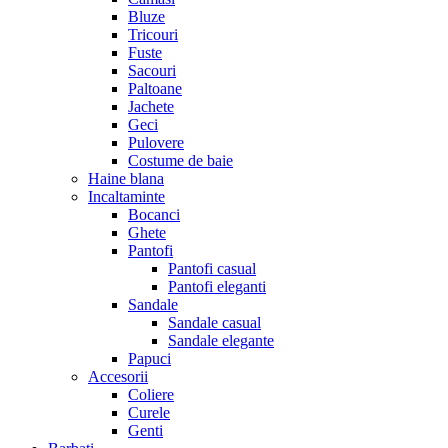
Bluze
Tricouri
Fuste
Sacouri
Paltoane
Jachete
Geci
Pulovere
Costume de baie
Haine blana
Incaltaminte
Bocanci
Ghete
Pantofi
Pantofi casual
Pantofi eleganti
Sandale
Sandale casual
Sandale elegante
Papuci
Accesorii
Coliere
Curele
Genti