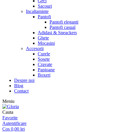
Geci
Sacouri
Incaltaminte
Pantofi
Pantofi eleganti
Pantofi casual
Adidasi & Sneackers
Ghete
Mocasini
Accesorii
Curele
Sosete
Cravate
Papioane
Boxeri
Despre noi
Blog
Contact
Meniu
Cauta
Favorite
Autentificare
Cos
0,00
lei