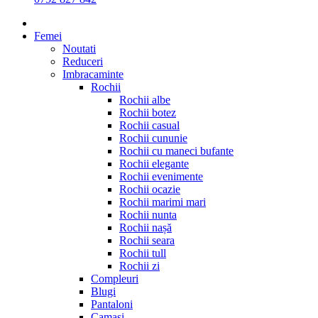
Femei
Noutati
Reduceri
Imbracaminte
Rochii
Rochii albe
Rochii botez
Rochii casual
Rochii cununie
Rochii cu maneci bufante
Rochii elegante
Rochii evenimente
Rochii ocazie
Rochii marimi mari
Rochii nunta
Rochii nașă
Rochii seara
Rochii tull
Rochii zi
Compleuri
Blugi
Pantaloni
Camasi